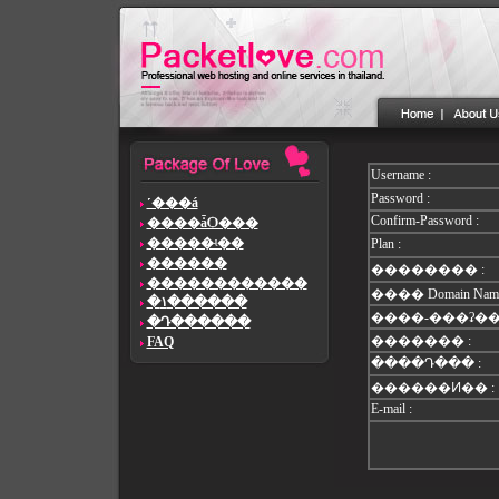
Username :
Password :
˹���á
Confirm-Password :
����ǡѺ���
�����ʵ��
Plan :
������
�������� :
������������
���� Domain Name
�١������
����-���ʡ�� 
�Դ������
������� :
FAQ
����Դ��� :
������Ͷ�� :
E-mail :