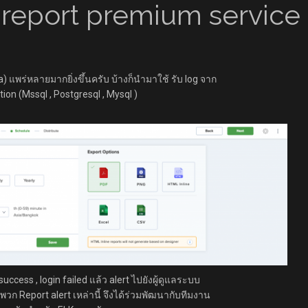
report premium service 
a) แพร่หลายมากยิ่งขึ้นครับ บ้างก็นำมาใช้ รับ log จาก
tion (Mssql , Postgresql , Mysql )
ccess , login failed แล้ว alert ไปยังผู้ดูแลระบบ
วก Report alert เหล่านี้ จึงได้ร่วมพัฒนากับทีมงาน