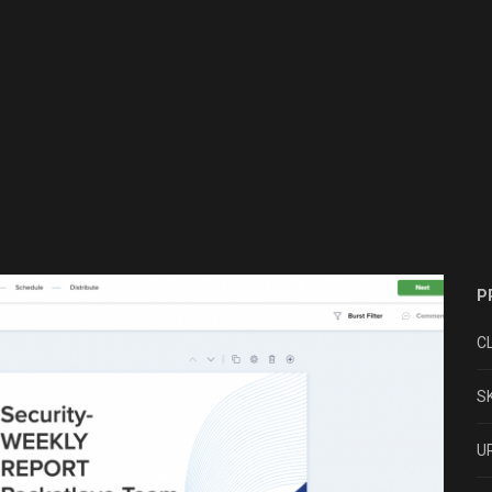
P
CL
SK
UR