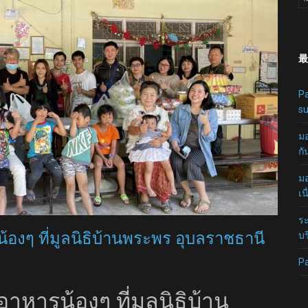
最
Pa
su
มอ
กั
มอ
เน
ระ
รน้องๆ ที่มูลนิธิบ้านพระพร อุบลราชธานี
บร
P
ยงอาหารน้องๆ ที่มูลนิธิบ้าน