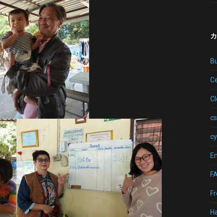
カ
B
Ce
C
cs
cy
Em
F
Fr
H