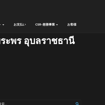
ト
お支払い
CSR-慈善事業
お客様
านพระพร อุบลราชธานี