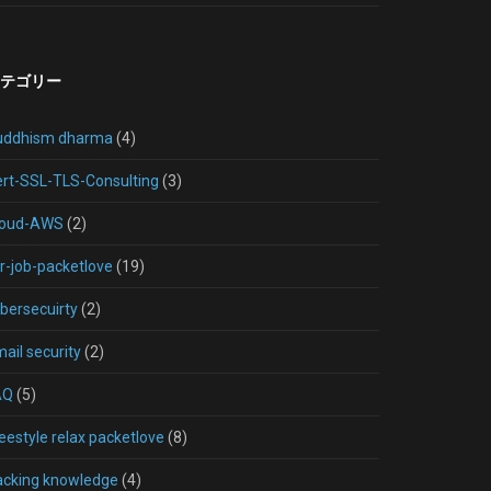
テゴリー
uddhism dharma
(4)
rt-SSL-TLS-Consulting
(3)
loud-AWS
(2)
r-job-packetlove
(19)
bersecuirty
(2)
ail security
(2)
AQ
(5)
eestyle relax packetlove
(8)
acking knowledge
(4)