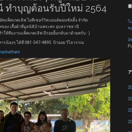
 ทำบุญต้อนรับปีใหม่ 2564
最
ษัทแพ็คเกตเลิฟ ไอทีเซอร์วิสแอนด์คอนซัลติ้ง จำกัด
ไป
ของ เสื้อผ้าที่มูลนิธิบ้านพระพร อุบลราชธานี
ซอ
ก็ทำให้ทีมงานแพ็คเกตเลิฟ มีรอยยิ้มกลับมาด้วยครับ : )
อั
ารน้องๆ ได้ที่ 081-547-4895 ป้าออย วิไลวรรณ
P
rachathani
ア
2
2
2
2