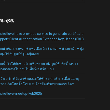
近の投稿
cketlove have provided service to generate certificate
pport Client Authentication Extended Key Usage (EKU)
บผ้าห่มอย่างหนา + แพมเพิสเด็ก + มาม่า + ผ้าอนามัย + มุ้ง
นยุง ให้กับศูนย์ที่ดูแลผู้อพยพ
บน้ำใจให้กับชาวบ้านที่อพยพมายังศูนย์พักพิงชั่วคราว
ื่องจากเหตุไม่สงบในพื้นที่ จ.ศรีสะเกษ
วังกลโกง! มิจฉาชีพหลอกให้ชำระค่าบริการเพื่อต่ออายุ
ิการเว็บโฮสติ้ง โดยแอบอ้างชื่อบริษัทแพ็คเกตเลิฟฯ
acketlove-meetup-Feb2025