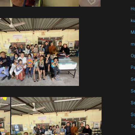
Ho
k
Ma
mi
O
P
Se
Se
Se
S
T