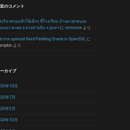
近のコメント
บริจาครองเท้าให้เด็กๆ ที่โรงเรียน บ้านผาสุกหนอง
งแมว ต.เตย อ.ม่วงสามสิบ จ.อุบลฯ
に
converse
より
ฟเกรด openssl fixed Padding Oracle in OpenSSL
に
umpkin
より
ーカイブ
025年10月
025年7月
025年2月
024年10月