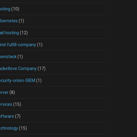
sting
(10)
ubernetes
(1)
il hosting
(12)
nd-fulfill-company
(1)
penstack
(1)
acketlove Company
(17)
curity-onion-SIEM
(1)
rver
(8)
rvices
(15)
oftware
(7)
echnology
(15)