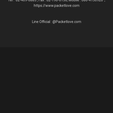
Tel : 02-409-0883 , Fax : 02
-190-6136, Mobile : 086-4150926 ,
https://www.packetlove.com
Line Official : @Packetlove.com