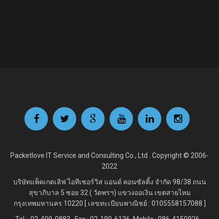
Packetlove IT Service and Consulting Co., Ltd . Copyright © 2006-
2022
บริษัทแพ็คเกตเลิฟ ไอทีเซอร์วิส แอนด์ คอนซัลติ้ง จำกัด
98/38 ถนน
สุขาภิบาล 5 ซอย 32 ( วัดพรฯ) แขวงออเงิน เขตสายไหม
กรุงเทพมหานคร 10220 [ เลขทะเบียนพาณิชย์ : 0105558157088 ]