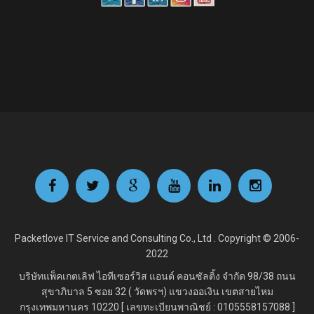
Packetlove IT Service and Consulting Co., Ltd . Copyright © 2006-
2022
บริษัทแพ็คเกตเลิฟ ไอทีเซอร์วิส แอนด์ คอนซัลติ้ง จำกัด
98/38 ถนน
สุขาภิบาล 5 ซอย 32 ( วัดพรฯ) แขวงออเงิน เขตสายไหม
กรุงเทพมหานคร 10220 [ เลขทะเบียนพาณิชย์ : 0105558157088 ]