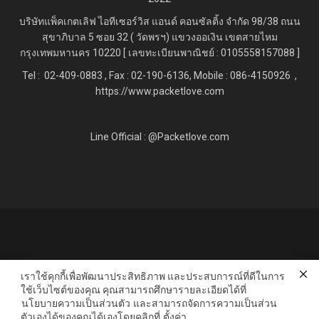
บริษัทแพ็คเกตเลิฟ ไอทีเซอร์วิส แอนด์ คอนซัลติ้ง จำกัด
98/38 ถนน
สุขาภิบาล 5 ซอย 32 ( วัดพรฯ) แขวงออเงิน เขตสายไหม
กรุงเทพมหานคร 10220 [ เลขทะเบียนพาณิชย์ : 0105558157088 ]
Tel : 02-409-0883 , Fax : 02
-190-6136, Mobile : 086-4150926 ,
https://www.packetlove.com
Line Official : @Packetlove.com
เราใช้คุกกี้เพื่อพัฒนาประสิทธิภาพ และประสบการณ์ที่ดีในการ
ใช้เว็บไซต์ของคุณ คุณสามารถศึกษารายละเอียดได้ที่
นโยบายความเป็นส่วนตัว
และสามารถจัดการความเป็นส่วน
ตัวเองได้ของคุณได้เองโดยคลิกที่
ตั้งค่า