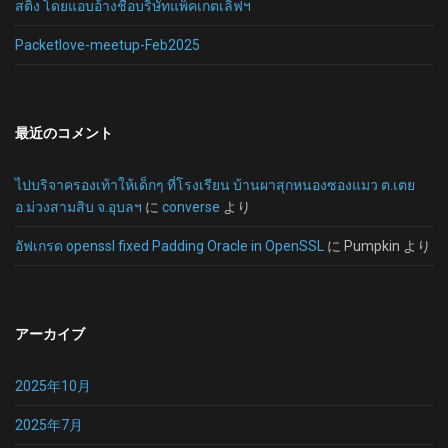
สติ้ง โดยแอบอ้างชื่อบริษัทแพ็คเกตเลิฟฯ
Packetlove-meetup-Feb2025
最近のコメント
ไปบริจาครองเท้าให้เด็กๆ ที่โรงเรียน บ้านผาสุกหนองซองแมว ต.เตย
อ.ม่วงสามสิบ จ.อุบลฯ
に
converse
より
อัฟเกรด openssl fixed Padding Oracle in OpenSSL
に
Pumpkin
より
アーカイブ
2025年10月
2025年7月