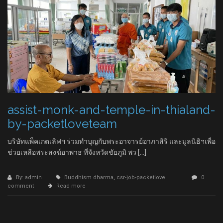
assist-monk-and-temple-in-thialand-
by-packetloveteam
บริษัทแพ็คเกตเลิฟฯ ร่วมทำบุญกับพระอาจารย์อาภาสิริ และมูลนิธิฯ​เพื่อ
ช่วยเหลือพระสงฆ์อาพาธ​ ที่จังหวัดชัยภูมิ พว […]
By: admin
Buddhism dharma
,
csr-job-packetlove
0
comment
Read more