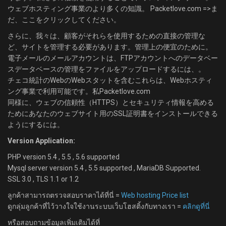
ウェブホスティング事業のより多くの知識。 Packetlove.com =>ま
だ、ここをクリックしてください。
さらに、我々は、顧客がそれらを使用するための直接の管理な
ど、サイトを管理する必要があります。管理上の便宜のために。
電子メールのメールアカウントは、FTPアカウントへのデータベー
スデータベースの管理をファイルをアップロードするには、。
チェコ統計のWebのWebスタットを含むこれらは、Webホスティ
ング事業で利用可能です。私Packetlove.com
同様に、ウェブの信頼性（HTTPS）とセキュリティ情報を高める
ためにあなたのウェブサイト用のSSL証明書をインストールできる
ようにするには。
Version Application:
PHP version 5.4 , 5.5 , 5.6 supported
Mysql server version 5.4 , 5.5 supported , MariaDB Supported.
SSL 3.0 , TLS 1.1 or 1.2
ลูกค้าสามารถตรวจสอบราคาได้ที่นี่ =
Web hosting Price list
ดูกลุ่มลูกค้าที่ไว้วางใจใช้งานระบบเว็บโฮสติ้งกับทางเรา =
คลิกดูที่นี่
หรือสอบถามข้อมูลเพิ่มเติมได้ที่