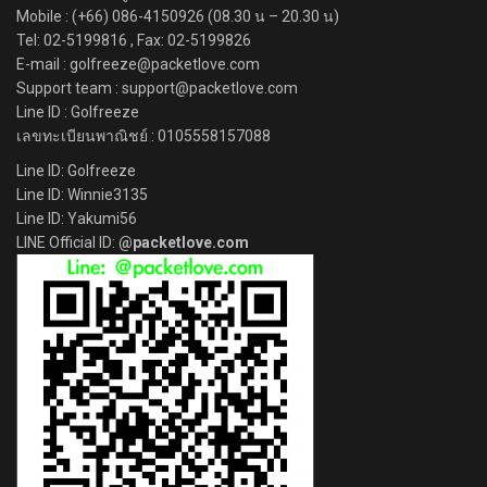
Mobile : (+66) 086-4150926 (08.30 น – 20.30 น)
Tel: 02-5199816 , Fax: 02-5199826
E-mail : golfreeze@packetlove.com
Support team : support@packetlove.com
Line ID : Golfreeze
เลขทะเบียนพาณิชย์ : 0105558157088
Line ID: Golfreeze
Line ID: Winnie3135
Line ID: Yakumi56
LINE Official ID:
@packetlove.com