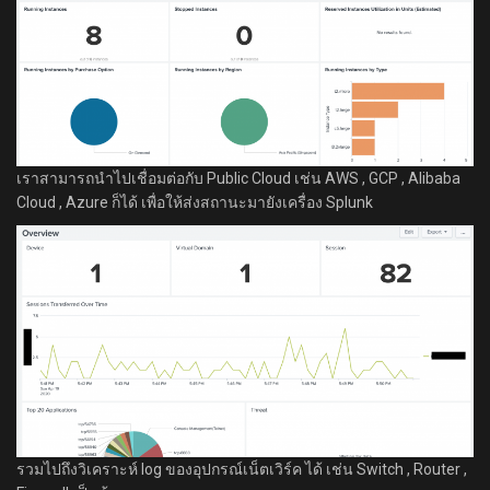
เราสามารถนำไปเชื่อมต่อกับ Public Cloud เช่น AWS , GCP , Alibaba
Cloud , Azure ก็ได้ เพื่อให้ส่งสถานะมายังเครื่อง Splunk
รวมไปถึงวิเคราะห์ log ของอุปกรณ์เน็ตเวิร์ค ได้ เช่น Switch , Router ,