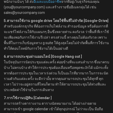
พนักงานนั้นๆ ได้ ส่ง
อีเมลแบบมืออาชีพ
จากที่อยู่เว็บธุรกิจของคุณ
(you@yourcompany.com) และสร้างรายชื่ออีเมลกลุ่มได้ เช่น
sales@yourcompany.com
5.สามารถใช้งาน google drive โดยใช้พื้นที่ไม่จำกัด [Google-Drive]
สำหรับองค์กรธุรกิจ ที่ต้องการเก็บไฟล์งาน สำรองข้อมูล หรือต้องการที่
จะแชร์ไฟล์งานให้กับแผนกๆ อื่นซึ่งหลายท่าน คงกังวล ว่าพื้นที่ ที่เราใช้
จะเพียงพอกับการใช้งานรึเปล่า ตรงส่วนนี้ ทางคุณไม่ต้องกังวล เพราะ
พื้นที่ในการเก็บข้อมูลทาง g suite ให้สูงสุดโดยไม่จำกัดพื้นที่การใช้งาน
ทำให้ตอบโจทย์กับการใช้งานได้เป็นอย่างดี
6.สามารถประชุมผ่านออนไลน์ [Google Hang out ]
ในปัจจุบันการนัดประชุมแต่ละครั้ง ค่อยข้างที่จะแสนลำบาก ซึ่งมาครบ
บ้าง ไม่ครบบ้าง ทำให้การประชุมต้องเลื่อนหรือหยุดชะงักได้ แม้กระทั้ง
หากต้องการประชุมในเวลาเร่งด่วน ก็เป็นอะไรที่ยากมาก ในการจะนัด
รวมตัวกันแต่ละครั้ง จะดีกว่ามั้ย หากคุณสามารถประชุมได้ทุกที่ ทุก
เวลา ไม่ว่าจะอยู่สถานที่ไหนก็ตาม ทำให้สามารถประชุมได้ท่วงทีและ
ประหยัดค่าใช้จ่ายในการเดินทาง
7.การใช้งานปฎิทิน [Calendar ]
สามารถสร้างตารางงาน ตารางนัดหมายงาน ได้อย่างง่ายดาย
สามารถเข้า google calendar เข้าได้ทุกอุปกรณ์ ไม่ว่าจะเป็น มือถือ