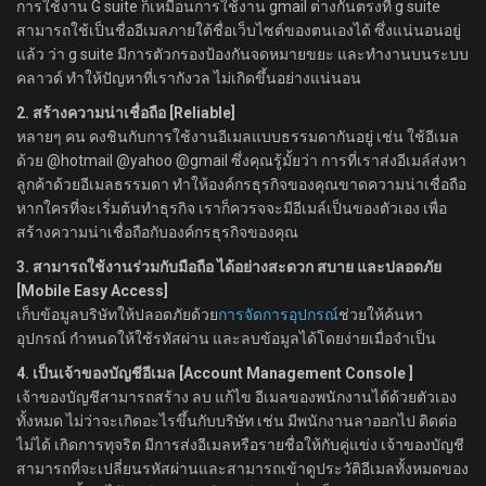
การใช้งาน G suite ก็เหมือนการใช้งาน gmail ต่างกันตรงที่ g suite
สามารถใช้เป็นชื่ออีเมลภายใต้ชื่อเว็บไซต์ของตนเองได้ ซึ่งแน่นอนอยู่
แล้ว ว่า g suite มีการตัวกรองป้องกันจดหมายขยะ และทำงานบนระบบ
คลาวด์ ทำให้ปัญหาที่เรากังวล ไม่เกิดขึ้นอย่างแน่นอน
2. สร้างความน่าเชื่อถือ [Reliable]
หลายๆ คน คงชินกับการใช้งานอีเมลแบบธรรมดากันอยู่ เช่น ใช้อีเมล
ด้วย @hotmail @yahoo @gmail ซึ่งคุณรู้มั้ยว่า การที่เราส่งอีเมล์ส่งหา
ลูกค้าด้วยอีเมลธรรมดา ทำให้องค์กรธุรกิจของคุณขาดความน่าเชื่อถือ
หากใครที่จะเริ่มต้นทำธุรกิจ เราก็ควรจจะมีอีเมล์เป็นของตัวเอง เพื่อ
สร้างความน่าเชื่อถือกับองค์กรธุรกิจของคุณ
3. สามารถใช้งานร่วมกับมือถือ ได้อย่างสะดวก สบาย และปลอดภัย
[Mobile Easy Access]
เก็บข้อมูลบริษัทให้ปลอดภัยด้วย
การจัดการอุปกรณ์
ช่วยให้ค้นหา
อุปกรณ์ กำหนดให้ใช้รหัสผ่าน และลบข้อมูลได้โดยง่ายเมื่อจำเป็น
4. เป็นเจ้าของบัญชีอีเมล [Account Management Console ]
เจ้าของบัญชีสามารถสร้าง ลบ แก้ไข อีเมลของพนักงานได้ด้วยตัวเอง
ทั้งหมด ไม่ว่าจะเกิดอะไรขึ้นกับบริษัท เช่น มีพนักงานลาออกไป ติดต่อ
ไม่ได้ เกิดการทุจริต มีการส่งอีเมลหรือรายชื่อให้กับคู่แข่ง เจ้าของบัญชี
สามารถที่จะเปลี่ยนรหัสผ่านและสามารถเข้าดูประวัติอีเมลทั้งหมดของ