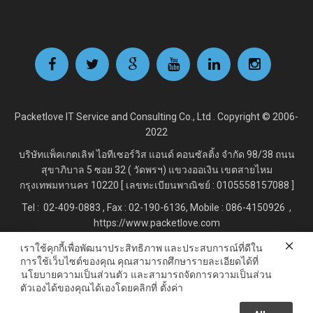
Packetlove IT Service and Consulting Co., Ltd . Copyright © 2006-
2022
บริษัทแพ็คเกตเลิฟ ไอทีเซอร์วิส แอนด์ คอนซัลติ้ง จำกัด
98/38 ถนน
สุขาภิบาล 5 ซอย 32 ( วัดพรฯ) แขวงออเงิน เขตสายไหม
กรุงเทพมหานคร 10220 [ เลขทะเบียนพาณิชย์ : 0105558157088 ]
Tel : 02-409-0883 , Fax : 02
-190-6136, Mobile : 086-4150926 ,
https://www.packetlove.com
เราใช้คุกกี้เพื่อพัฒนาประสิทธิภาพ และประสบการณ์ที่ดีใน
การใช้เว็บไซต์ของคุณ คุณสามารถศึกษารายละเอียดได้ที่
Line Official : @Packetlove.com
นโยบายความเป็นส่วนตัว
และสามารถจัดการความเป็นส่วน
ตัวเองได้ของคุณได้เองโดยคลิกที่
ตั้งค่า