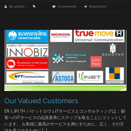
By: admin
0 comment
Read more
Our Valued Customers
EN | JP| TH パケットロヴェITサービスとコンサルティングは： 顧
客へのITサービスの品質基準にステップを取ることにコミットして
います。 お客様に最高のサービスを満たすために。広く、その方
法を見つけるために […]