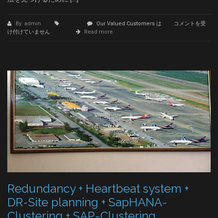
By: admin
Our Valued Customers は
コメントを受
け付けていません
Read more
Redundancy + Heartbeat system +
DR-Site planning + SapHANA-
Clustering + SAP-Clustering