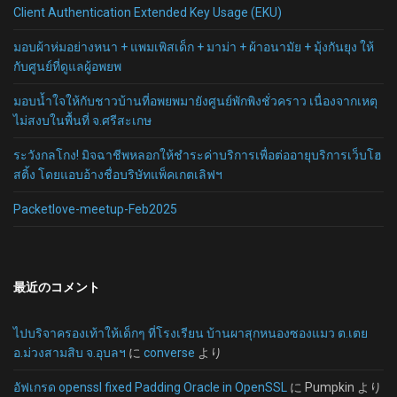
Client Authentication Extended Key Usage (EKU)
มอบผ้าห่มอย่างหนา + แพมเพิสเด็ก + มาม่า + ผ้าอนามัย + มุ้งกันยุง ให้
กับศูนย์ที่ดูแลผู้อพยพ
มอบน้ำใจให้กับชาวบ้านที่อพยพมายังศูนย์พักพิงชั่วคราว เนื่องจากเหตุ
ไม่สงบในพื้นที่ จ.ศรีสะเกษ
ระวังกลโกง! มิจฉาชีพหลอกให้ชำระค่าบริการเพื่อต่ออายุบริการเว็บโฮ
สติ้ง โดยแอบอ้างชื่อบริษัทแพ็คเกตเลิฟฯ
Packetlove-meetup-Feb2025
最近のコメント
ไปบริจาครองเท้าให้เด็กๆ ที่โรงเรียน บ้านผาสุกหนองซองแมว ต.เตย
อ.ม่วงสามสิบ จ.อุบลฯ
に
converse
より
อัฟเกรด openssl fixed Padding Oracle in OpenSSL
に
Pumpkin
より