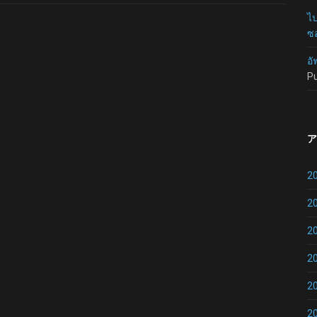
ไป
ซอ
อั
P
ア
2
2
2
2
2
2