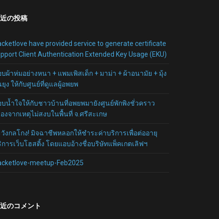
近の投稿
cketlove have provided service to generate certificate
pport Client Authentication Extended Key Usage (EKU)
บผ้าห่มอย่างหนา + แพมเพิสเด็ก + มาม่า + ผ้าอนามัย + มุ้ง
นยุง ให้กับศูนย์ที่ดูแลผู้อพยพ
บน้ำใจให้กับชาวบ้านที่อพยพมายังศูนย์พักพิงชั่วคราว
ื่องจากเหตุไม่สงบในพื้นที่ จ.ศรีสะเกษ
วังกลโกง! มิจฉาชีพหลอกให้ชำระค่าบริการเพื่อต่ออายุ
ิการเว็บโฮสติ้ง โดยแอบอ้างชื่อบริษัทแพ็คเกตเลิฟฯ
acketlove-meetup-Feb2025
近のコメント