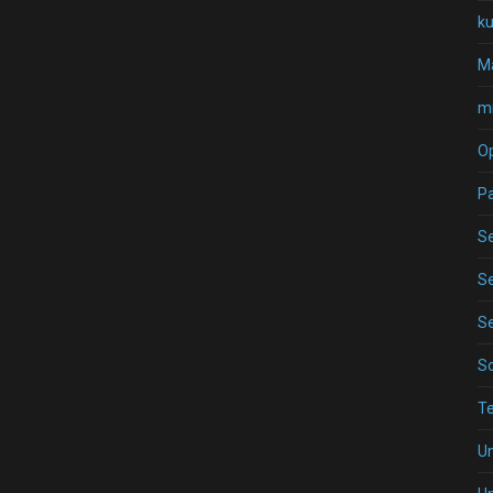
k
Ma
mi
O
P
Se
Se
Se
S
T
U