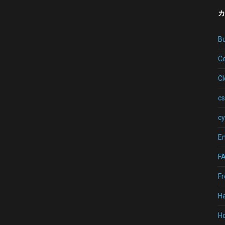
カ
B
Ce
C
cs
cy
Em
F
Fr
H
Ho