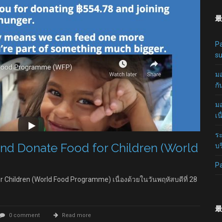
最
Pa
su
มอ
กั
มอ
เน
ระ
nd Donate Food for Children (World
บร
P
 Children (World Food Programme) เนื่องด้วยในวันพฤหัสบดีที่ 28
最
0 comment
Read more