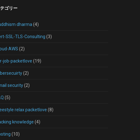
テゴリー
uddhism dharma
(4)
rt-SSL-TLS-Consulting
(3)
loud-AWS
(2)
r-job-packetlove
(19)
bersecuirty
(2)
ail security
(2)
AQ
(5)
eestyle relax packetlove
(8)
acking knowledge
(4)
sting
(10)