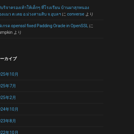
บริจาครองเท้าให้เด็กๆ ที่โรงเรียน บ้านผาสุกหนอง
งแมว ต.เตย อ.ม่วงสามสิบ จ.อุบลฯ
に
converse
より
ฟเกรด openssl fixed Padding Oracle in OpenSSL
に
umpkin
より
ーカイブ
025年10月
025年7月
025年2月
024年10月
023年8月
022年10月