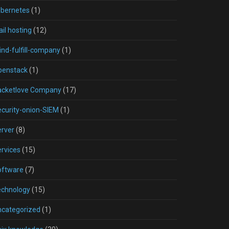
ubernetes
(1)
il hosting
(12)
nd-fulfill-company
(1)
penstack
(1)
acketlove Company
(17)
curity-onion-SIEM
(1)
rver
(8)
rvices
(15)
oftware
(7)
echnology
(15)
ncategorized
(1)