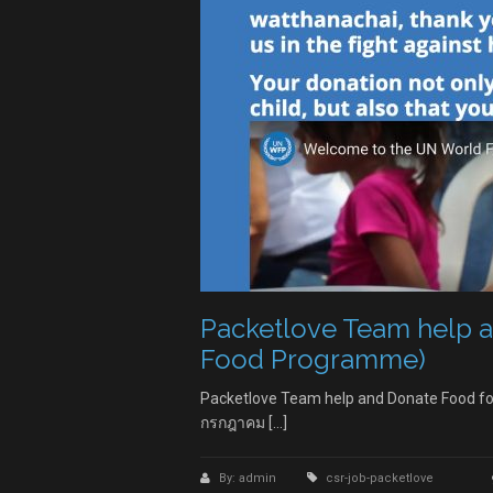
Packetlove Team help a
Food Programme)
Packetlove Team help and Donate Food for
กรกฎาคม […]
By: admin
csr-job-packetlove