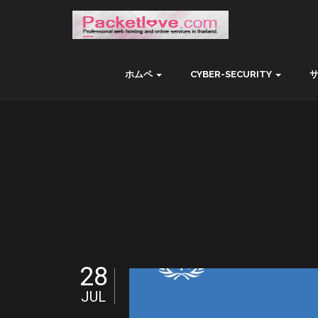
ホムペ
CYBER-SECURITY
28
JUL