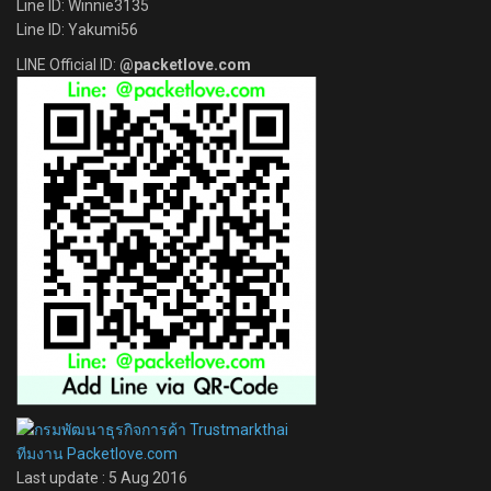
Line ID: Winnie3135
Line ID: Yakumi56
LINE Official ID:
@packetlove.com
ทีมงาน Packetlove.com
Last update : 5 Aug 2016