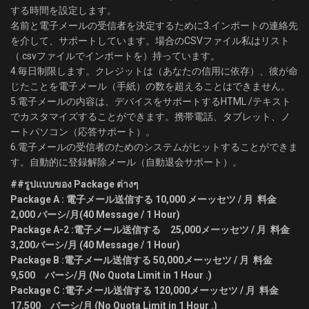
する時間を設定します。
名前と電子メールの受信者を決定するために3.インポートの連絡先
を介して、サポートしています。場合のCSVファイル私はリスト
（.csvファイルでインポートを）持っています。
4.毎日制限します。クレジットは（あなたの信用に依存）、彼が命
じたことを電子メール（手紙）の数を超えることはできません。
5.電子メールの内容は、デバイスをサポートするHTML /テキスト
でカスタマイズすることができます。携帯電話、タブレット、ノ
ートパソコン（応答サポート）。
6.電子メールの受信者のためのシステムがヒットすることができま
す。自動的に登録解除メール（自動退会サポート）。
##รูปแบบของ Package ต่างๆ
Package A : 電子メール送信する 10,000 メーッセツ / 月 料金
2,000 バーシ/月(40 Message / 1 Hour)
Package A-2 :
電子メール送信する
25,000
メーッセツ / 月 料金
3,200
バーシ/月 (40 Message / 1 Hour)
Package B :
電子メール送信する
50,000
メーッセツ / 月 料金
9,500
バーシ/月 (No Quota Limit in 1 Hour .)
Package C :
電子メール送信する
120,000
メーッセツ / 月 料金
17,500
バーシ/月 (No Quota Limit in 1 Hour .)