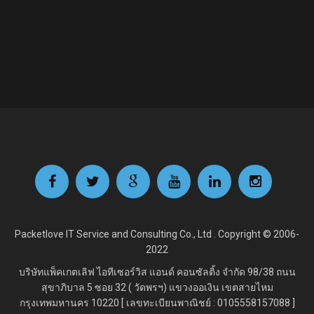
Packetlove IT Service and Consulting Co., Ltd . Copyright © 2006-
2022
บริษัทแพ็คเกตเลิฟ ไอทีเซอร์วิส แอนด์ คอนซัลติ้ง จำกัด
98/38 ถนน
สุขาภิบาล 5 ซอย 32 ( วัดพรฯ) แขวงออเงิน เขตสายไหม
กรุงเทพมหานคร 10220 [ เลขทะเบียนพาณิชย์ : 0105558157088 ]