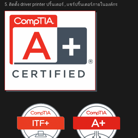
5. ติดตั้ง driver printer ปริ้นเตอร์ , แชร์ปริ้นเตอร์ภายในองค์กร