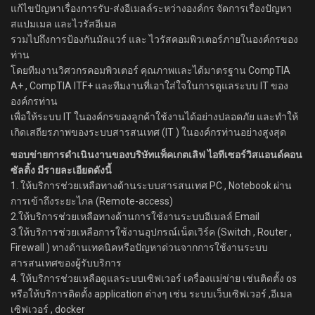
แก้ไขปัญหาเรื่องการรับ-ส่งอีเมลล์ระหว่างองค์กร จัดการเรื่องปัญหา
สแปมเมล และไวรัสอีเมล
รวมไปถึงการป้องกันมัลแวร์ และ ไวรัสคอมพิวเตอร์ภายในองค์กรของ
ท่าน
โดยทีมงานวิศวกรคอมพิวเตอร์ คุณภาพและได้มาตรฐาน CompTIA
A+ , CompTIA ITF+ และทีมงานที่เอาใส่ใจในการดูแลระบบ IT ของ
องค์กรท่าน
เพื่อให้ระบบ IT ในองค์กรของลูกค้าใช้งานได้อย่างปลอดภัย และทำให้
เกิดเสถียรภาพของระบบสารสนเทศ (IT ) ในองค์กรท่านอย่างสูงสุด
ขอบข่ายการดำเนินงานของบริษัทแพ็คเกตเลิฟ ไอทีเซอร์วิสแอนด์คอน
ซัลติ้ง มีรายละเอียดดังนี้
1. ให้บริการช่วยเหลือทางด้านระบบสารสนเทศ PC , Notebook ผ่าน
การเข้าถึงระยะไกล (Remote-access)
2.ให้บริการช่วยเหลือทางด้านการใช้งานระบบอีเมลล์ Email
3.ให้บริการช่วยเหลือการใช้งานอุปกรณ์เน็ตเวิร์ค (Switch , Router ,
Firewall ) ทางด้านเทคนิคหรือปัญหาด่วนจากการใช้งานระบบ
สารสนเทศของผู้รับบริการ
4. ให้บริการช่วยเหลือดูแลระบบเซิฟเวอร์ เครื่องแม่ข่าย เช่นติดตั้ง os
หรือให้บริการติดตั้ง application ต่างๆ เช่น ระบบเว็บเซิฟเวอร์ ,อีเมล
เซิฟเวอร์ , docker