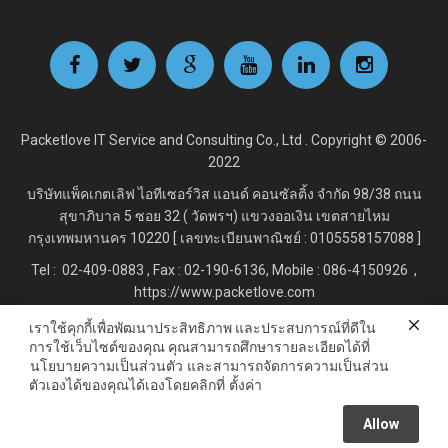
Packetlove IT Service and Consulting Co., Ltd . Copyright © 2006-
2022
บริษัทแพ็คเกตเลิฟ ไอทีเซอร์วิส แอนด์ คอนซัลติ้ง จำกัด
98/38 ถนน
สุขาภิบาล 5 ซอย 32 ( วัดพรฯ) แขวงออเงิน เขตสายไหม
กรุงเทพมหานคร 10220 [ เลขทะเบียนพาณิชย์ : 0105558157088 ]
Tel : 02-409-0883 , Fax : 02
-190-6136, Mobile : 086-4150926 ,
https://www.packetlove.com
เราใช้คุกกี้เพื่อพัฒนาประสิทธิภาพ และประสบการณ์ที่ดีใน
การใช้เว็บไซต์ของคุณ คุณสามารถศึกษารายละเอียดได้ที่
Line Official : @Packetlove.com
นโยบายความเป็นส่วนตัว
และสามารถจัดการความเป็นส่วน
ตัวเองได้ของคุณได้เองโดยคลิกที่
ตั้งค่า
Allow