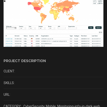
PROJECT DESCRIPTION
CLIENT:
SKILLS:
URL:
CATEGORY:
CyberSecurity
,
Mobile
,
Monitoring-info-in-dark-web