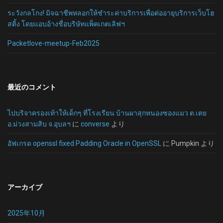
ระวังกลโกง! มิจฉาชีพหลอกให้ชำระค่าบริการเพื่อต่ออายุบริการเว็บโฮ
สติ้ง โดยแอบอ้างชื่อบริษัทแพ็คเกตเลิฟฯ
Packetlove-meetup-Feb2025
最近のコメント
ไปบริจาครองเท้าให้เด็กๆ ที่โรงเรียน บ้านผาสุกหนองซองแมว ต.เตย
อ.ม่วงสามสิบ จ.อุบลฯ
に
converse
より
อัฟเกรด openssl fixed Padding Oracle in OpenSSL
に
Pumpkin
より
アーカイブ
2025年10月