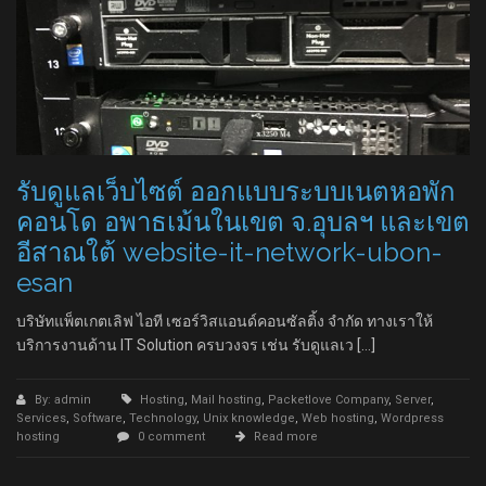
รับดูแลเว็บไซต์ ออกแบบระบบเนตหอพัก
คอนโด อพาธเม้นในเขต จ.อุบลฯ และเขต
อีสาณใต้ website-it-network-ubon-
esan
บริษัทแพ็ตเกตเลิฟ ไอที เซอร์วิสแอนด์คอนซัลติ้ง จำกัด ทางเราให้
บริการงานด้าน IT Solution ครบวงจร เช่น รับดูแลเว […]
By: admin
Hosting
,
Mail hosting
,
Packetlove Company
,
Server
,
Services
,
Software
,
Technology
,
Unix knowledge
,
Web hosting
,
Wordpress
hosting
0 comment
Read more