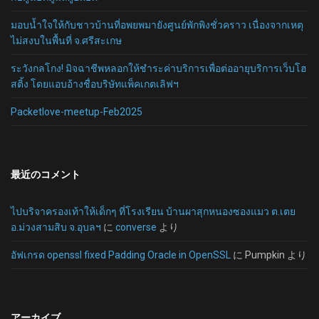
มอบน้ำใจให้กับชาวบ้านที่อพยพมายังศูนย์พักพิงชั่วคราว เนื่องจากเหตุ
ไม่สงบในพื้นที่ จ.ศรีสะเกษ
ระวังกลโกง! มิจฉาชีพหลอกให้ชำระค่าบริการเพื่อต่ออายุบริการเว็บโฮ
สติ้ง โดยแอบอ้างชื่อบริษัทแพ็คเกตเลิฟฯ
Packetlove-meetup-Feb2025
最近のコメント
ไปบริจาครองเท้าให้เด็กๆ ที่โรงเรียน บ้านผาสุกหนองซองแมว ต.เตย
อ.ม่วงสามสิบ จ.อุบลฯ
に
converse
より
อัฟเกรด openssl fixed Padding Oracle in OpenSSL
に
Pumpkin
より
アーカイブ