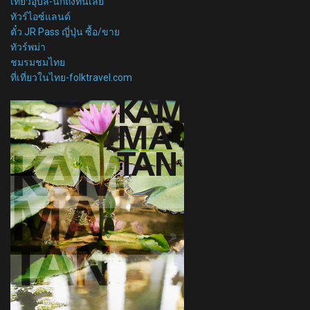
เที่ยวอุบล-นึกถึงที่นี่เลย
ทัวร์ไอซ์แลนด์
ตั๋ว JR Pass ญี่ปุ่น ซื้อ/ขาย
ทัวร์พม่า
ชมรมชมไทย
ที่เที่ยวในไทย-folktravel.com