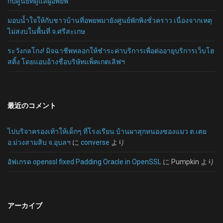
กับศูนย์ที่ดูแลผู้อพยพ
มอบน้ำใจให้กับชาวบ้านที่อพยพมายังศูนย์พักพิงชั่วคราว เนื่องจากเหตุ
ไม่สงบในพื้นที่ จ.ศรีสะเกษ
ระวังกลโกง! มิจฉาชีพหลอกให้ชำระค่าบริการเพื่อต่ออายุบริการเว็บโฮ
สติ้ง โดยแอบอ้างชื่อบริษัทแพ็คเกตเลิฟฯ
最近のコメント
ไปบริจาครองเท้าให้เด็กๆ ที่โรงเรียน บ้านผาสุกหนองซองแมว ต.เตย
อ.ม่วงสามสิบ จ.อุบลฯ
に
converse
より
อัฟเกรด openssl fixed Padding Oracle in OpenSSL
に
Pumpkin
より
アーカイブ