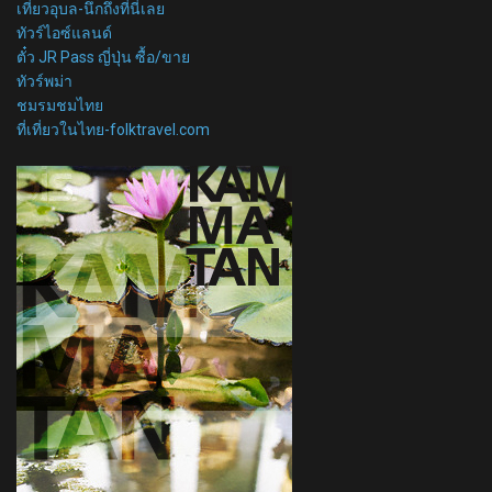
เที่ยวอุบล-นึกถึงที่นี่เลย
ทัวร์ไอซ์แลนด์
ตั๋ว JR Pass ญี่ปุ่น ซื้อ/ขาย
ทัวร์พม่า
ชมรมชมไทย
ที่เที่ยวในไทย-folktravel.com