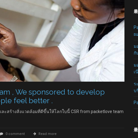
最
Pa
su
มอ
กั
มอ
เน
ระ
eam , We sponsored to develop
บร
le feel better .
P
์และสร้างสิ่งแวดล้อมที่ดีขึ้นให้โลกใบนี้ CSR from packetlove team
最
0 comment
Read more