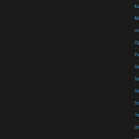
k
Ma
mi
O
P
Se
Se
Se
S
T
U