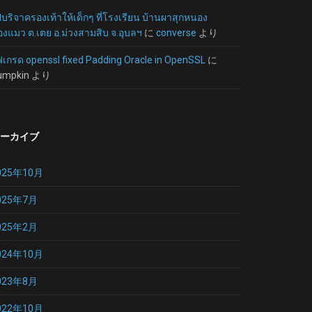
บริจาครองเท้าให้เด็กๆ ที่โรงเรียน บ้านผาสุกหนอง
งแมว ต.เตย อ.ม่วงสามสิบ จ.อุบลฯ
に
converse
より
ฟเกรด openssl fixed Padding Oracle in OpenSSL
に
umpkin
より
ーカイブ
025年10月
025年7月
025年2月
024年10月
023年8月
022年10月