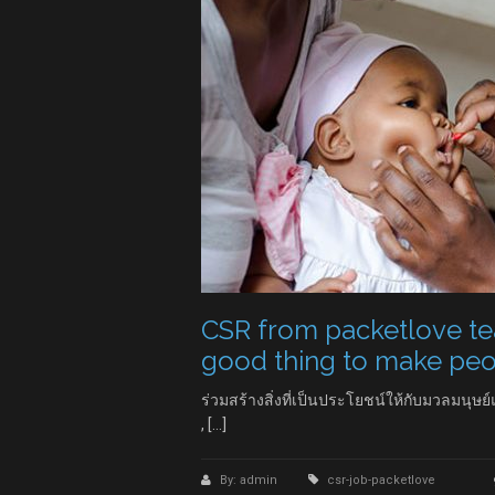
CSR from packetlove t
good thing to make peop
ร่วมสร้างสิ่งที่เป็นประโยชน์ให้กับมวลมนุษย
, […]
By: admin
csr-job-packetlove