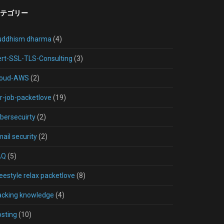
テゴリー
uddhism dharma
(4)
rt-SSL-TLS-Consulting
(3)
loud-AWS
(2)
r-job-packetlove
(19)
bersecuirty
(2)
ail security
(2)
AQ
(5)
eestyle relax packetlove
(8)
acking knowledge
(4)
sting
(10)