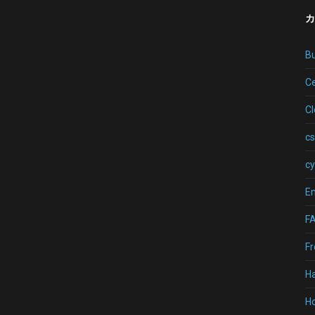
カ
B
Ce
C
cs
cy
Em
F
Fr
H
Ho