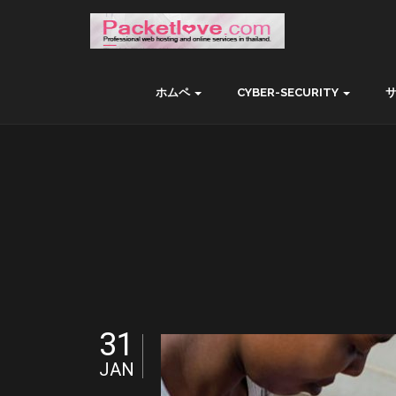
ホムペ
CYBER-SECURITY
31
JAN