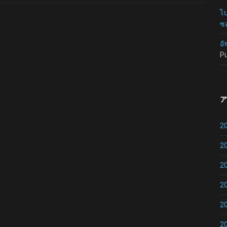
ไป
ซอ
อั
P
ア
2
2
2
2
2
2