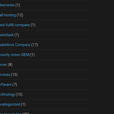
ubernetes
(1)
il hosting
(12)
nd-fulfill-company
(1)
penstack
(1)
acketlove Company
(17)
curity-onion-SIEM
(1)
rver
(8)
rvices
(15)
oftware
(7)
echnology
(15)
ncategorized
(1)