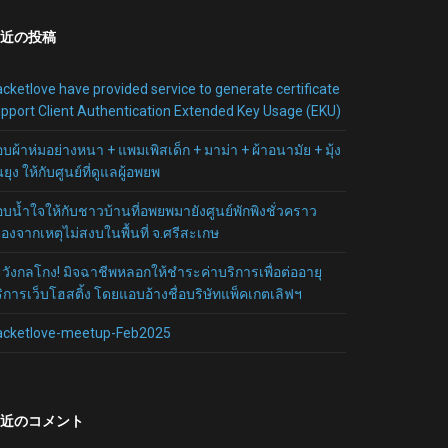
近の投稿
cketlove have provided service to generate certificate
pport Client Authentication Extended Key Usage (EKU)
บผ้าห่มอย่างหนา + แพมเพิสเด็ก + มาม่า + ผ้าอนามัย + มุ้ง
นยุง ให้กับศูนย์ที่ดูแลผู้อพยพ
บน้ำใจให้กับชาวบ้านที่อพยพมายังศูนย์พักพิงชั่วคราว
ื่องจากเหตุไม่สงบในพื้นที่ จ.ศรีสะเกษ
วังกลโกง! มิจฉาชีพหลอกให้ชำระค่าบริการเพื่อต่ออายุ
ิการเว็บโฮสติ้ง โดยแอบอ้างชื่อบริษัทแพ็คเกตเลิฟฯ
acketlove-meetup-Feb2025
近のコメント