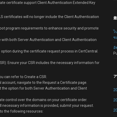
ate certificate support Client Authentication Extended Key
S certificates will no longer include the Client Authentication
最
root program requirements to enhance security and promote
ไป
ซอ
e with both Server Authentication and Client Authentication
อั
 option during the certificate request process in CertCentral.
P
CSR): Ensure your CSR includes the necessary information for
ア
ou can refer to Create a CSR.
al account, navigate to the Request a Certificate page.
t the option for both Server Authentication and Client
2
e control over the domains on your certificate order.
2
ll necessary information is provided, submit your request.
2
to the following resources: