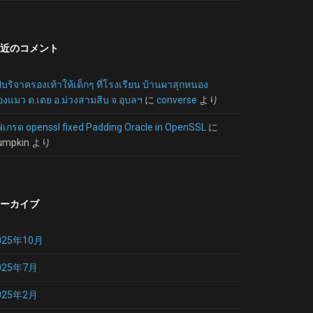
近のコメント
บริจาครองเท้าให้เด็กๆ ที่โรงเรียน บ้านผาสุกหนอง
งแมว ต.เตย อ.ม่วงสามสิบ จ.อุบลฯ
に
converse
より
ฟเกรด openssl fixed Padding Oracle in OpenSSL
に
umpkin
より
ーカイブ
025年10月
025年7月
025年2月