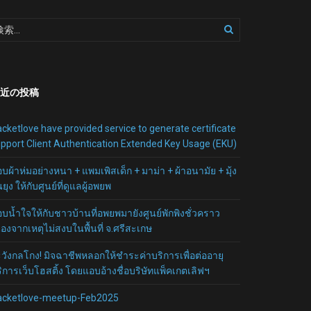
近の投稿
cketlove have provided service to generate certificate
pport Client Authentication Extended Key Usage (EKU)
บผ้าห่มอย่างหนา + แพมเพิสเด็ก + มาม่า + ผ้าอนามัย + มุ้ง
นยุง ให้กับศูนย์ที่ดูแลผู้อพยพ
บน้ำใจให้กับชาวบ้านที่อพยพมายังศูนย์พักพิงชั่วคราว
ื่องจากเหตุไม่สงบในพื้นที่ จ.ศรีสะเกษ
วังกลโกง! มิจฉาชีพหลอกให้ชำระค่าบริการเพื่อต่ออายุ
ิการเว็บโฮสติ้ง โดยแอบอ้างชื่อบริษัทแพ็คเกตเลิฟฯ
acketlove-meetup-Feb2025