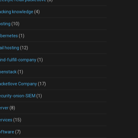
acking knowledge
(4)
sting
(10)
ubernetes
(1)
il hosting
(12)
nd-fulfill-company
(1)
penstack
(1)
acketlove Company
(17)
curity-onion-SIEM
(1)
rver
(8)
rvices
(15)
oftware
(7)