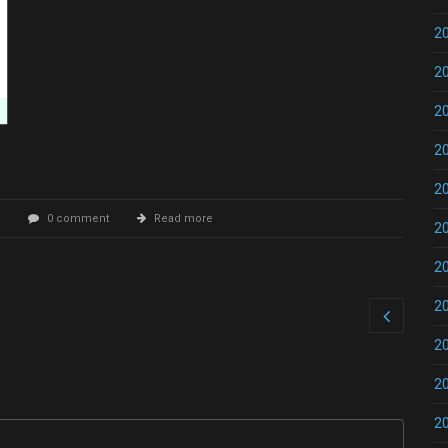
2
2
2
2
2
0 comment
Read more
2
2
2
2
2
2