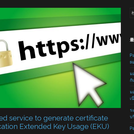
最
Pa
su
มอ
กั
มอ
เน
ระ
d service to generate certificate
บร
ication Extended Key Usage (EKU)
P