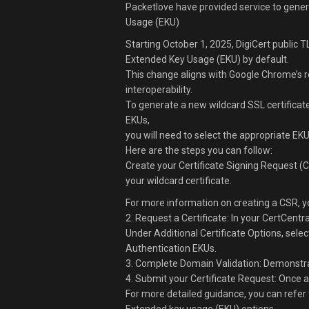
Packetlove have provided service to gener
Usage (EKU)
Starting October 1, 2025, DigiCert public TL
Extended Key Usage (EKU) by default.
This change aligns with Google Chrome’s 
interoperability.
To generate a new wildcard SSL certificat
EKUs,
you will need to select the appropriate EKU
Here are the steps you can follow:
Create your Certificate Signing Request (
your wildcard certificate.
For more information on creating a CSR, y
2. Request a Certificate: In your CertCentr
Under Additional Certificate Options, selec
Authentication EKUs.
3. Complete Domain Validation: Demonstrat
4. Submit your Certificate Request: Once a
For more detailed guidance, you can refer 