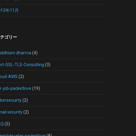
013年11月
テゴリー
uddhism dharma
(4)
rt-SSL-TLS-Consulting
(3)
loud-AWS
(2)
r-job-packetlove
(19)
bersecuirty
(2)
ail security
(2)
AQ
(5)
eestyle relax packetlove
(8)