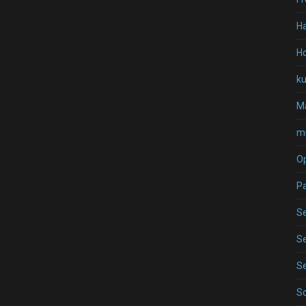
H
Ho
k
Ma
mi
O
P
Se
Se
Se
S