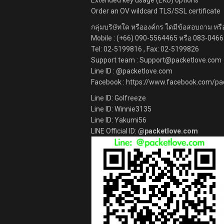
Extended key usage (EKU) options
Order an OV wildcard TLS/SSL certificate
กลุ่มบริษัทใด หรือองค์กร ใดมีข้อสอบถาม หรือ
Mobile : (+66) 090-5564465 หรือ 083-0466
Tel: 02-5199816 , Fax: 02-5199826
Support team : Support@packetlove.com
Line ID : @packetlove.com
Facebook : https://www.facebook.com/p
Line ID: Golfreeze
Line ID: Winnie3135
Line ID: Yakumi56
LINE Official ID:
@packetlove.com