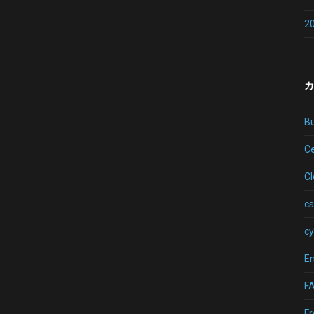
2
カ
B
Ce
C
cs
cy
Em
F
Fr