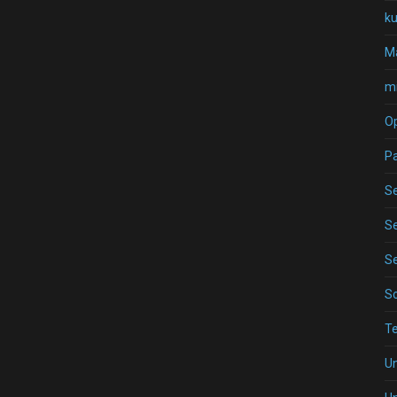
k
Ma
mi
O
P
Se
Se
Se
S
T
U