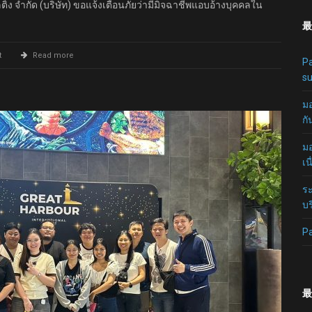
ติ้ง จำกัด (บริษัท) ขอแจ้งเตือนภัยว่ามีมิจฉาชีพแอบอ้างบุคคลใน
最
t
Read more
Pa
su
มอ
กั
มอ
เน
ระ
บร
P
最