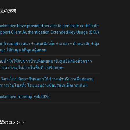
近の投稿
cketlove have provided service to generate certificate
pport Client Authentication Extended Key Usage (EKU)
บผ้าห่มอย่างหนา + แพมเพิสเด็ก + มาม่า + ผ้าอนามัย + มุ้ง
นยุง ให้กับศูนย์ที่ดูแลผู้อพยพ
บน้ำใจให้กับชาวบ้านที่อพยพมายังศูนย์พักพิงชั่วคราว
ื่องจากเหตุไม่สงบในพื้นที่ จ.ศรีสะเกษ
วังกลโกง! มิจฉาชีพหลอกให้ชำระค่าบริการเพื่อต่ออายุ
ิการเว็บโฮสติ้ง โดยแอบอ้างชื่อบริษัทแพ็คเกตเลิฟฯ
acketlove-meetup-Feb2025
近のコメント