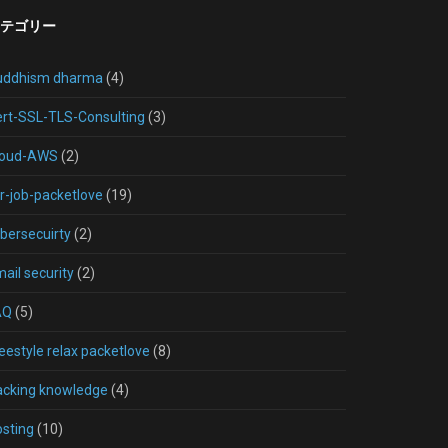
テゴリー
uddhism dharma
(4)
rt-SSL-TLS-Consulting
(3)
loud-AWS
(2)
r-job-packetlove
(19)
bersecuirty
(2)
ail security
(2)
AQ
(5)
eestyle relax packetlove
(8)
acking knowledge
(4)
sting
(10)