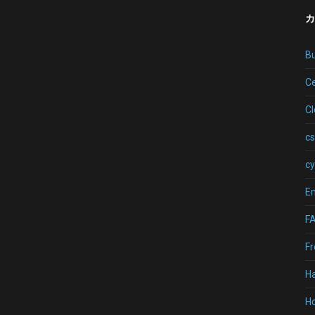
カ
B
Ce
C
cs
cy
Em
F
Fr
H
Ho