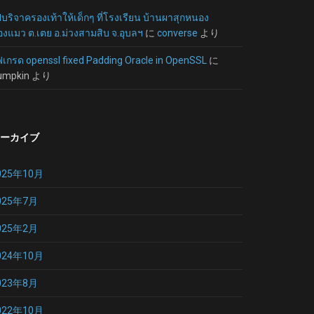
บริจาครองเท้าให้เด็กๆ ที่โรงเรียน บ้านผาสุกหนอง
งแมว ต.เตย อ.ม่วงสามสิบ จ.อุบลฯ
に
converse
より
ฟเกรด openssl fixed Padding Oracle in OpenSSL
に
umpkin
より
ーカイブ
025年10月
025年7月
025年2月
024年10月
023年8月
022年10月