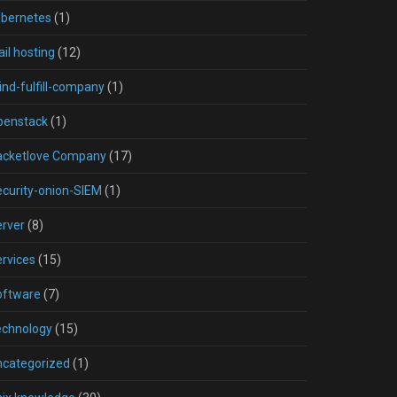
ubernetes
(1)
il hosting
(12)
nd-fulfill-company
(1)
penstack
(1)
acketlove Company
(17)
curity-onion-SIEM
(1)
rver
(8)
rvices
(15)
oftware
(7)
echnology
(15)
ncategorized
(1)