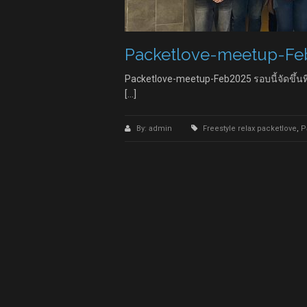
Packetlove-meetup-Fe
Packetlove-meetup-Feb2025 รอบนี้จัดขึ้นที่ร
[…]
By: admin
Freestyle relax packetlove
,
P