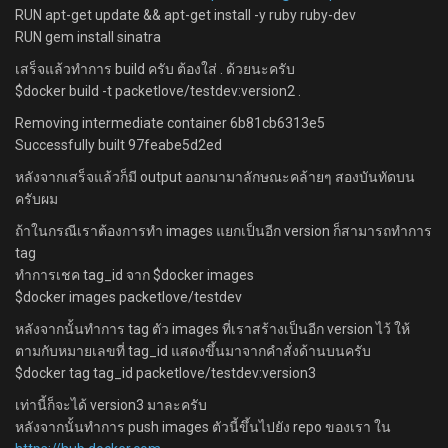
RUN apt-get update && apt-get install -y ruby ruby-dev
RUN gem install sinatra
เสร็จแล้วทำการ build ครับ ต้องใส่ . ด้วยนะครับ
$docker build -t packetlove/testdev:version2 .
Removing intermediate container 6b81cb6313e5
Successfully built 97feabe5d2ed
หลังจากเสร็จแล้วก็มี output ออกมามาลักษณะคล้ายๆ สองบันทัดบน
ครับผม
ถ้าในกรณีเราต้องการทำ images แยกเป็นอีก version ก็สามารถทำการ
tag
ทำการเชค tag_id จาก $docker images
$docker images packetlove/testdev
หลังจากนั้นทำการ tag ตัว images ที่เราสร้างเป็นอีก version ไว้ ให้
ตามกับหมายเลขที่ tag_id แสดงขึ้นมาจากคำสั่งด้านบนครับ
$docker tag tag_id packetlove/testdev:version3
เท่านี้ก็จะได้ version3 มาละครับ
หลังจากนั้นทำการ push images ตัวนี้ขึ้นไปยัง repo ของเรา ใน