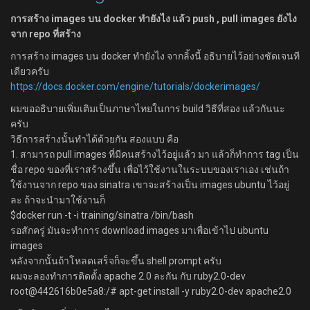
การสร้าง images บน docker ทำยังไง แล้ว push , pull images ยังไง
จาก repo ที่สร้าง
การสร้าง images บน docker ทำยังไง จากลิ้งนี้ อธิบายไว้อย่างชัดเจนที
เดียวครับ
https://docs.docker.com/engine/tutorials/dockerimages/
ผมขออธิบายเพิ่มเติมเป็นภาษาไทยในการ build วิธีที่สอง แล้วกันนะ
ครับ
วิธีการสร้างนั้นทำได้ด้วยกัน สองแบบ คือ
1. สามารถ pull images ที่มีคนสร้างไว้อยู่แล้ว มา แล้วก็ทำการ tag เป็น
ชื่อ repo ของที่เราสร้างขึ้น เพื่อไว้ใช้งานในระบบของเราเอง เช่นถ้า
ใช้งานจาก repo ของ sinatra เขาจะสร้างเป็น images ubuntu ไว้อยู่
ละ ถ้าจะนำมาใช้งานก็
$docker run -t -i training/sinatra /bin/bash
รอสักครู่ มันจะทำการ download images มาเพื่อเข้าไป ubuntu
images
หลังจากนั้นถ้าโหลดเสร็จก็จะขึ้น shell prompt ครับ
ผมจะลองทำการติดตั้ง apache 2.0 ละกัน กับ ruby2.0-dev
root@442616b0e5a8:/# apt-get install -y ruby2.0-dev apache2.0