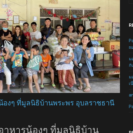
R
Pa
su
มอ
กั
มอ
เน
a
รน้องๆ ที่มูลนิธิบ้านพระพร อุบลราชธานี
P
ยงอาหารน้องๆ ที่มูลนิธิบ้าน
R