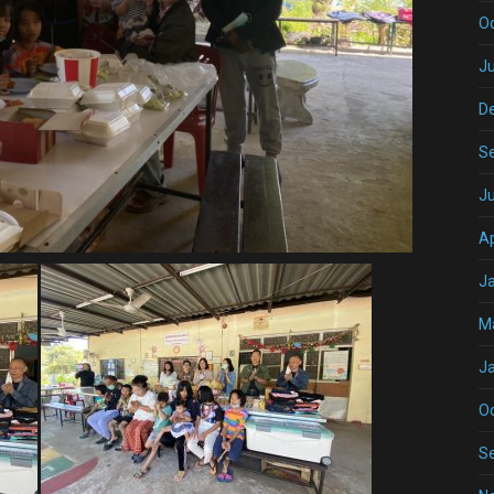
O
Ju
D
S
J
Ap
J
M
J
O
S