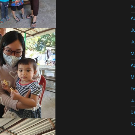
S
A
Ju
J
M
Ap
M
Fe
J
D
N