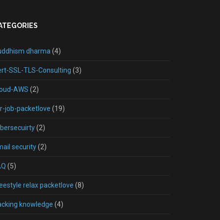
ATEGORIES
uddhism dharma
(4)
rt-SSL-TLS-Consulting
(3)
loud-AWS
(2)
r-job-packetlove
(19)
bersecuirty
(2)
ail security
(2)
AQ
(5)
eestyle relax packetlove
(8)
acking knowledge
(4)