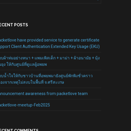
ECENT POSTS
cketlove have provided service to generate certificate
pport Client Authentication Extended Key Usage (EKU)
บผ้าห่มอย่างหนา + แพมเพิสเด็ก + มาม่า + ผ้าอนามัย + มุ้ง
นยุง ให้กับศูนย์ที่ดูแลผู้อพยพ
บน้ำใจให้กับชาวบ้านที่อพยพมายังศูนย์พักพิงชั่วคราว
ื่องจากเหตุไม่สงบในพื้นที่ จ.ศรีสะเกษ
nnouncement awareness from packetlove team
acketlove-meetup-Feb2025
ECENT COMMENTS