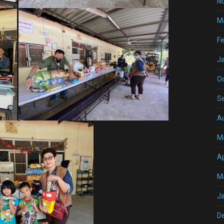
N
M
Fe
J
O
S
A
M
Ap
M
J
D