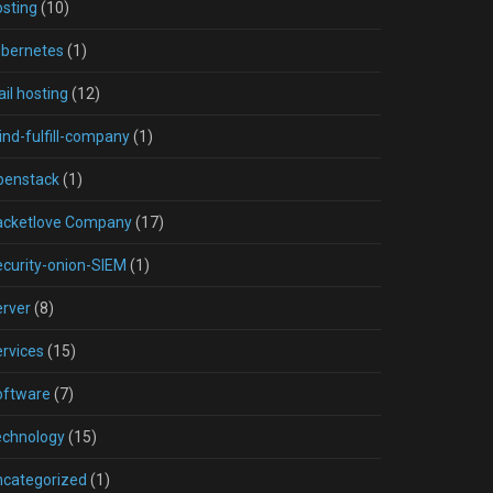
sting
(10)
ubernetes
(1)
il hosting
(12)
nd-fulfill-company
(1)
penstack
(1)
acketlove Company
(17)
curity-onion-SIEM
(1)
rver
(8)
rvices
(15)
oftware
(7)
echnology
(15)
ncategorized
(1)