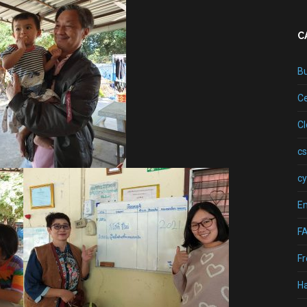
C
B
Ce
C
cs
cy
Em
F
Fr
H