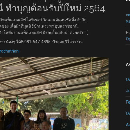
 ทำบุญต้อนรับปีใหม่ 2564
c
ษัทแพ็คเกตเลิฟ ไอทีเซอร์วิสแอนด์คอนซัลติ้ง จำกัด
หน
ของ เสื้อผ้าที่มูลนิธิบ้านพระพร อุบลราชธานี
ก็ทำให้ทีมงานแพ็คเกตเลิฟ มีรอยยิ้มกลับมาด้วยครับ : )
P
O
ารน้องๆ ได้ที่ 081-547-4895 ป้าออย วิไลวรรณ
rachathani
A
O
Ju
Fe
O
A