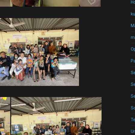
Ho
k
Ma
mi
O
P
Se
Se
Se
S
T
U