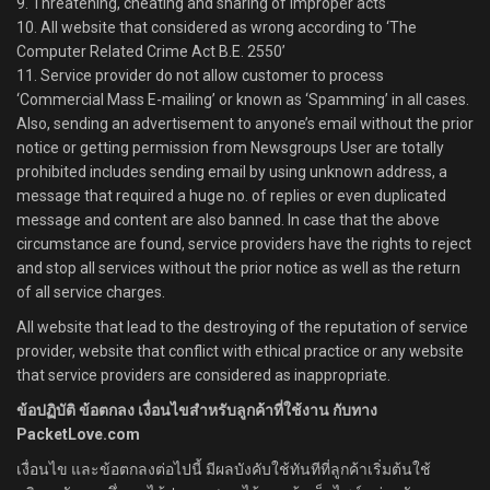
9. Threatening, cheating and sharing of improper acts
10. All website that considered as wrong according to ‘The
Computer Related Crime Act B.E. 2550’
11. Service provider do not allow customer to process
‘Commercial Mass E-mailing’ or known as ‘Spamming’ in all cases.
Also, sending an advertisement to anyone’s email without the prior
notice or getting permission from Newsgroups User are totally
prohibited includes sending email by using unknown address, a
message that required a huge no. of replies or even duplicated
message and content are also banned. In case that the above
circumstance are found, service providers have the rights to reject
and stop all services without the prior notice as well as the return
of all service charges.
All website that lead to the destroying of the reputation of service
provider, website that conflict with ethical practice or any website
that service providers are considered as inappropriate.
ข้อปฏิบัติ ข้อตกลง เงื่อนไขสำหรับลูกค้าที่ใช้งาน กับทาง
PacketLove.com
เงื่อนไข และข้อตกลงต่อไปนี้ มีผลบังคับใช้ทันทีที่ลูกค้าเริ่มต้นใช้