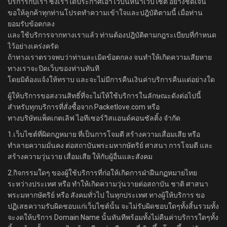
บริการกับเรา ซึ่งเราได้ประกาศเอาไว้บนหน้าเว็บไซต์ อย่างชัดเจน
ขอให้ลูกค้าทุกท่านโปรดทำความเข้าใจและปฎิบัติตามนี้ เมื่อท่าน
ยอมรับข้อตกลง
และใช้บริการจากทางเราแล้ว ท่านต้องปฎิบัติตามกฎระเบียบที่กำหนด
ไว้อย่างเคร่งครัด
ถ้าทางเราตรวจพบว่าท่านละเมิดข้อตกลง จนทำให้เกิดความเสียหาย
ทางเราจะปิดเว็บของท่านทันที
โดยมิต้องแจ้งให้ทราบ และจะไม่มีการคืนเงินค่าบริการคืนแต่อย่างใด
ผู้ให้บริการขอสงวนสิทธิ์ที่จะไม่ให้ใช้บริการในลักษณะดังต่อไปนี้
สำหรับทุกบริการที่สั่งซื้อจาก Packetlove.com หรือ
ทางบริษัทแพ็คเกตเลิฟ ไอทีเซอร์วิสแอนด์คอนซัลติ้ง จำกัด
1.เว็บไซต์ที่ผิดกฎหมาย ที่เป็นการโจมตี สร้างความเสื่อมเสีย หรือ
ทำลายความมั่นคง ต่อสถาบันพระมหากษัตริย์ ศาสนา การโจมตี และ
สร้างความวุ่นวาย เสื่อมเสีย ให้กับผู้อื่นและสังคม
2.กิจกรรมใดๆ ของผู้ใช้บริการที่ก่อให้เกิดการฝ่าฝืนกฏหมายไทย
ระหว่างประเทศ หรือ ทำให้เกิดความวุ่นวายต่อสถาบัน ชาติ ศาสนา
พระมหากษัตริย์ หรือ สังคมทั่วไป ในทุกประเทศ ทางผู้ให้บริการ ขอ
ปฏิเสธความรับผิดชอบแก่เว็บไซต์นั้น จะไม่รับผิดชอบใดๆทั้งสิ้นรวมทั้ง
จะงดให้บริการ Domain Name นั้นทันทีพร้อมทั้งไม่คืนค่าบริการใดๆทั้ง