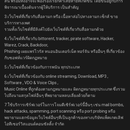
สิ้น พร้อมทั้งอาจจะฟ้องร้องเรียกค่าเสียหายที่เกิดขึ้น โดยขึ้นอยู่กับการ
พิจารณาเบื้องต้นจากผู้ให้บริการ เป็นสำคัญ
3.เว็บไซต์ที่เกี่ยวกับสื่อลามก หรือ เนื้อหาส่อไปทางลามก เซ็กส์ ขาย
บริการทางเพศ
รวมทั้งเว็บไซต์ที่มีลิงค์ไปยังเว็บไซต์ที่เกี่ยวกับสื่อลามกด้วย
4.เว็บไซต์ที่เกี่ยวกับ bittorent, tracker, pirate software, Hacker,
Warez, Crack, Backdoor,
Phishing เผยแพร่ไวรัส หนอนอินเตอร์เน็ต ทอร์จัน หรืออื่นๆ ที่เกี่ยวข้อง
กับซอฟท์แวร์ผิดกฏหมาย
5.เว็บไซต์ที่เกี่ยวข้องกับการพนัน ทุกประเภท
6.เว็บไซต์ที่เกี่ยวข้องกับ online streaming, Download, MP3 ,
Software , VDO & Voice Clips ,
Music Online ที่ถูกต้องตามกฎหมายและ ผิดกฏหมายทุกประเภท ซึ่งรวม
ไปถึงนามสกุลไฟล์อื่นๆ ที่พยายามหลบเลี่ยงด้วยก็ตาม
7.ใช้บริการเซิร์ฟเวอร์ในการโจมตีเซิร์ฟเวอร์นี้อื่นๆ เช่น mail bombs,
hack attacks, spamming, port scanning หรือ port probing หรือ
พยายามแฮกข้อมูลเว็บไซต์อื่นๆที่เป็นลูกค้าของทางบริษัทแพ็คเกตเลิฟ
ไอทีเซอร์วิสแอนด์คอนซัลติ้ง จำกัด