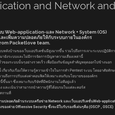
ication and Network an
บบ Web-application-และ Network + System (OS)
และเพิ่มความปลอดภัยให้กับระบบภายในองค์กร
from Packetlove team.
ระบบหลังบ้านของเว็บแอปริเคชั่นมีสูงมากขึ้น รวมไปถึงการเจาะระบบปฏิบัติก
ามายังระบบและไม่มีการจัดการปัญหาความเสี่ยงเหล่านี้
วของระบบนั้นๆอย่างรวดเร็ว เพื่อป้องกันข้อมูลสำคัญหลุดออกไปข้างนอก
้ เกี่ยวกับเรื่องให้ความรู้ความเข้าใจในการทำ Pentest ระบบ โดยอาศัยทักษะ
ะบบ รวมถึงการปรับแต่งค่าคอนฟิคให้เหมาะสมกับนโยบายขององค์กร
ึ้นมา ซึ่งเหมาะกับบริษัทที่มีพนักงานไอทีอยู่แล้ว
์เอง และเน้นว่าสามารถนำความรู้ที่ได้อบรมในแต่ละคอร์ส
สถานที่
บความปลอดภัยด้านระบบเครือข่าย Network และเว็บแอปริเคชั่นWeb-applica
องค่าย Offiensive Security ซึ่งจะมีใบรับรองที่เด่นๆคือ (OSCP , OSCE)