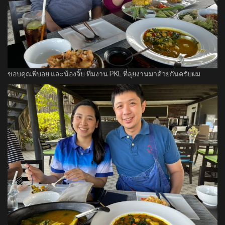
ขอบคุณพี่บอย และน้องจิ๊บ ทีมงาน PKL ที่ลุยงานมาด้วยกันครับผม