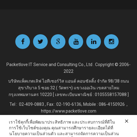
Packetlove IT Service and Consulting Co., Ltd . Copyright © 2006-
2022
บริษัทแพ็คเกตเลิฟ ไอทีเซอร์วิส แอนด์ คอนซัลติ้ง จำกัด
98/38 ถนน
สุขาภิบาล 5 ซอย 32 ( วัดพรฯ) แขวงออเงิน เขตสายไหม
กรุงเทพมหานคร 10220 [ เลขทะเบียนพาณิชย์ : 0105558157088 ]
Tel : 02-409-0883 , Fax : 02
-190-6136, Mobile : 086-4150926 ,
https://www.packetlove.com
เราใช้คุกกี้เพื่อพัฒนาประสิทธิภาพ และประสบการณ์ที่ดีใน
การใช้เว็บไซต์ของคุณ คุณสามารถศึกษารายละเอียดได้ที่
Line Official : @Packetlove.com
นโยบายความเป็นส่วนตัว
และสามารถจัดการความเป็นส่วน