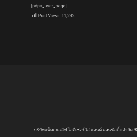
[pdpa_user_page]
Post Views:
11,242
บริษัทแพ็คเกตเลิฟ ไอทีเซอร์วิส แอนด์ คอนซัลติ้ง จำกัด
9