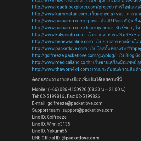
http://www.roadtripexplorer.com/project/ทัวร์ไอซ์แลนด
http://www.kammatan.com
:
เว็บแจกcd ธรรมะ , ภาวนาต
http://www.painaima.com/jrpass
:
ตั๋ว JR Pass ญี่ปุ่น ซื
http://www.painaima.com/tourmyanmar
:
ทัวร์พม่า
,
ไห
http://www.kulyanutri.com
:
เว็บขายอาหารเสริม ริชเช่
http://www.benewsonline.com
:
เว็บข่าวสารทางด้านไอท
http://www.packetlove.com
:
เว็บโฮสติ้ง ที่รองรับ ffm
http://golfreeze.packetlove.com/guyblog/
:
เว็บBlog Go
http://www.medicalland.co.th
:
เว็บขายเครื่องมือแพทย์ อุ
http://www.thaworn4x4.com
:
เว็บประดับยนต์ รวมสินค้า
ติดต่อสอบถามรายละเอียดเพิ่มเติมได้เลยครับที่นี่
Mobile : (+66) 086-4150926 (08.30 น – 21.00 น)
Tel: 02-5199816 , Fax: 02-5199826
E-mail : golfreeze@packetlove.com
Support team : support@packetlove.com
Line ID: Golfreeze
Line ID: Winnie3135
Line ID: Yakumi56
LINE Official ID:
@packetlove.com