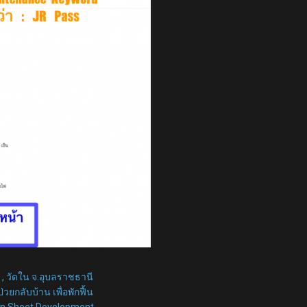
ล , วัดใน จ.อุบลราชธานี
่วยกลับบ้าน เพื่อพักฟื้น
ion Sheet Development