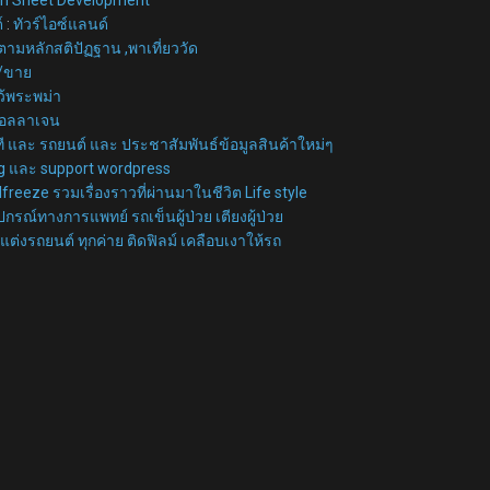
์
:
ทัวร์ไอซ์แลนด์
ามหลักสติปัฏฐาน ,พาเที่ยววัด
้อ/ขาย
ว้พระพม่า
 คอลลาเจน
ี และ รถยนต์ และ ประชาสัมพันธ์ข้อมูลสินค้าใหม่ๆ
peg และ support wordpress
lfreeze รวมเรื่องราวที่ผ่านมาในชีวิต Life style
ปกรณ์ทางการแพทย์ รถเข็นผู้ป่วย เตียงผู้ป่วย
แต่งรถยนต์ ทุกค่าย ติดฟิลม์ เคลือบเงาให้รถ