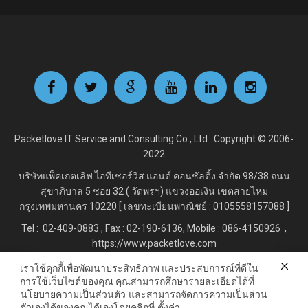
Packetlove IT Service and Consulting Co., Ltd . Copyright © 2006-
2022
บริษัทแพ็คเกตเลิฟ ไอทีเซอร์วิส แอนด์ คอนซัลติ้ง จำกัด
98/38 ถนน
สุขาภิบาล 5 ซอย 32 ( วัดพรฯ) แขวงออเงิน เขตสายไหม
กรุงเทพมหานคร 10220 [ เลขทะเบียนพาณิชย์ : 0105558157088 ]
Tel : 02-409-0883 , Fax : 02
-190-6136, Mobile : 086-4150926 ,
https://www.packetlove.com
เราใช้คุกกี้เพื่อพัฒนาประสิทธิภาพ และประสบการณ์ที่ดีใน
การใช้เว็บไซต์ของคุณ คุณสามารถศึกษารายละเอียดได้ที่
Line Official : @Packetlove.com
นโยบายความเป็นส่วนตัว
และสามารถจัดการความเป็นส่วน
ตัวเองได้ของคุณได้เองโดยคลิกที่
ตั้งค่า