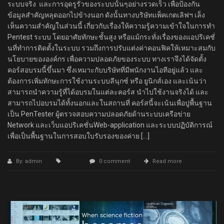
ระบบจริง และการอุดรูรั่วของระบบนั้นๆอย่างรวดเร็ว เพื่อป้องกัน
ข้อมูลสำคัญหลุดออกไปข้างนอก ดังนั้นทางบริษัทแพ็คเกตเลิฟฯ เล็ง
เห็นความสำคัญในส่วนนี้ เกี่ยวกับเรื่องให้ความรู้ความเข้าใจในการทำ
Pentest ระบบ โดยอาศัยทักษะชั้นสูง หรือแม้กระทั่งเรื่องของแอปริเคชั่
นที่ทำการติดตั้งในระบบ รวมถึงการปรับแต่งค่าคอนฟิคให้เหมาะสมกับ
นโยบายขององค์กร เพื่อความปลอดภัยของระบบ ทางเราจึงได้จัดตั้ง
คอร์สอบรมนี้ขึ้นมา ซึ่งเหมาะกับบริษัทที่มีพนักงานไอทีอยู่แล้ว และ
ต้องการเพิ่มทักษะการใช้งานระบบลีนุกซ์ หรือ ยูนิกส์เอง และเน้นว่า
สามารถนำความรู้ที่ได้อบรมในแต่ละคอร์ส นำไปใช้งานจริงได้ และ
สามารถไปอบรมได้ทั้งนอกและในสถานที่ คอร์สนี้จะเน้นเพื่อปูพื้นฐาน
เป็น PenTester ผู้ตรวจสอบความปลอดภัยด้านระบบเครือข่าย
Network และเว็บแอปริเคชั่นWeb-application และระบบปฏิบัติการณ์
เพื่อเป็นพื้นฐานในการสอบใบรับรองของค่าย […]
By: admin
0 comment
Read more