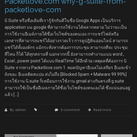
Packetlove.com why-g-suite-from-
packetlove-com
G Suite หรือชื่อเดิมที่เรารู้จักกันดีในชื่อ Googls Apps เป็นบริการ
application บน google ที่สามารถใช้งานได้หลากหลาย ไม่ว่าจะเป็น
การใช้งานอีเมล์ภายใต้ชื่อเว็บไซต์ของตนเอง การแชร์ไฟล์หรือ
เอกสารที่สามารถแชร์ได้อย่างรวดเร็ว การดูปฎิทินออนไลน์ สามารถ
แชร์ได้ทั้งองค์กร แม้กระทั่งหากต้องการประชุม สามารถที่จะ ประชุม
ที่ไหน ก็ได้ ได้ทุกสถานที่ นอกจากกนี้ ยังสามารถทำงานแบบ word ,
Excel , power point ได้แบบ RealTime ได้อีกด้วย เหตุผลที่ต้องการ G
Suite จากทาง Packetlove.com 1. หมดปัญหาอีเมลไม่เสถียร อีเมลเข้า
ถังขยะ อีเมลติดสแปม ส่งไม่ถึง [Blocked Spam + Malware 99.99%]
การใช้งาน G suite ก็เหมือนการใช้งาน gmail ต่างกันตรงที่ g suite
สามารถใช้เป็นชื่ออีเมลภายใต้ชื่อเว็บไซต์ของตนเองได้ ซึ่งแน่นอนอยู่
แล้ว […]
By: admin
0 comment
Read more