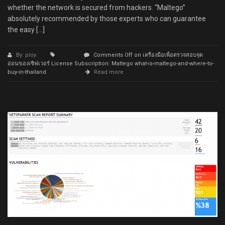
whether the network is secured from hackers. “Maltego”
absolutely recommended by those experts who can guarantee
the easy […]
By: ploy
Comments Off
on เครื่องมือเพื่อตรวจสอบจุด
อ่อนของเซิฟเวอร์ License Subscription: Maltego what-is-maltego-and-where-to-
buy-in-thailand
Read more