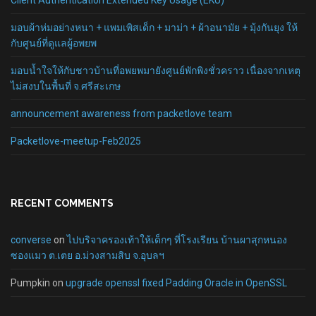
มอบผ้าห่มอย่างหนา + แพมเพิสเด็ก + มาม่า + ผ้าอนามัย + มุ้งกันยุง ให้
กับศูนย์ที่ดูแลผู้อพยพ
มอบน้ำใจให้กับชาวบ้านที่อพยพมายังศูนย์พักพิงชั่วคราว เนื่องจากเหตุ
ไม่สงบในพื้นที่ จ.ศรีสะเกษ
announcement awareness from packetlove team
Packetlove-meetup-Feb2025
RECENT COMMENTS
converse
on
ไปบริจาครองเท้าให้เด็กๆ ที่โรงเรียน บ้านผาสุกหนอง
ซองแมว ต.เตย อ.ม่วงสามสิบ จ.อุบลฯ
Pumpkin
on
upgrade openssl fixed Padding Oracle in OpenSSL