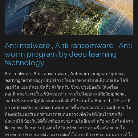
Anti malware , Anti ransomware , Anti
worm program by deep learning
technology
Anti malware , Anti ransomware , Anti worm program by deep
learning technology เป็นบริการใหม่จากทางบริษัทแพ็คเกตเลิฟ ไอที
เซอร์วิส แอนด์คอนซัลติ้ง จำกัดครับ ซึ่งจะช่วยป้องกันให้เครื่อง
คอมพิวเตอร์ ภายในบริษัทของท่าน รวมไปถึงอุปกรณ์มือถือ iphone ,
ipad หรือระบบปฏิบัติการณ์บนมือถือที่ใช้งานเป็น Android , iOS เอง มี
ความปลอดภัยจาก ransomware มากขึ้น กันก่อนเกิดความเสียหาย ไม่
ต้องต่ออินเตอร์เนตก็สามารถสแกนตรวจเช็คไฟล์ที่เป็นไวรัส หรือ
มัลแวล์ได้ ป้องกันได้ทั้งไฟล์อันตรายภายในอีเมลล์ หรือ จะเปิดไฟล์จาก
flashdrive ก็สามารถป้องกันได้ กินทรัพยากรของเครื่องน้อยมาก ไม่
กระทบการทำงานปกติ สามารถติดตั้งได้ง่าย มีการทำงานบนคราวส์ ได้