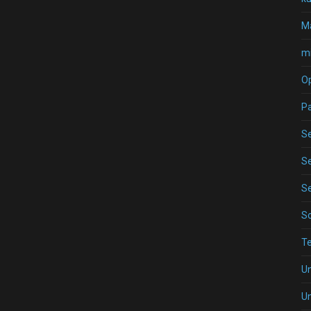
Ma
mi
O
P
Se
Se
Se
S
T
U
U