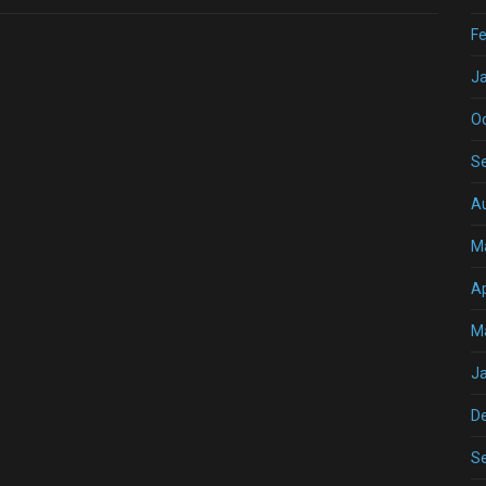
Fe
J
O
S
A
M
Ap
M
J
D
S