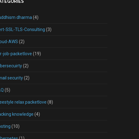
ATEGORIES
uddhism dharma
(4)
rt-SSL-TLS-Consulting
(3)
loud-AWS
(2)
r-job-packetlove
(19)
bersecuirty
(2)
ail security
(2)
AQ
(5)
eestyle relax packetlove
(8)
acking knowledge
(4)
sting
(10)
ubernetes
(1)