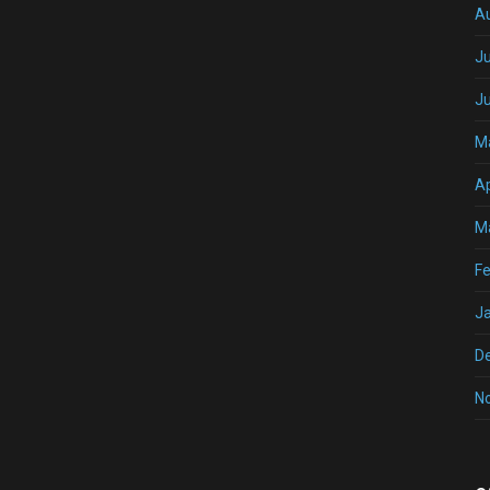
A
Ju
J
M
Ap
M
Fe
J
D
N