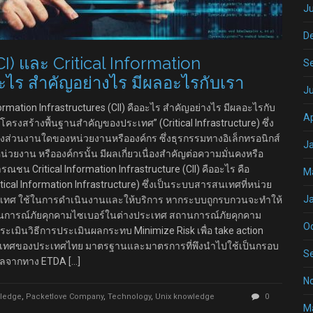
Ju
D
(CI) และ Critical Information
S
ออะไร สำคัญอย่างไร มีผลอะไรกับเรา
J
Information Infrastructures (CII) คืออะไร สำคัญอย่างไร มีผลอะไรกับ
Ap
ือ“โครงสร้างพื้นฐานสำคัญของประเทศ” (Critical Infrastructure) ซึ่ง
งส่วนงานใดของหน่วยงานหรือองค์กร ซึ่งธุรกรรมทางอิเล็กทรอนิกส์
J
วยงาน หรือองค์กรนั้น มีผลเกี่ยวเนื่องสำคัญต่อความมั่นคงหรือ
ชน Critical Information Infrastructure (CII) คืออะไร คือ
M
cal Information Infrastructure) ซึ่งเป็นระบบสารสนเทศที่หน่วย
J
ระเทศ ใช้ในการดำเนินงานและให้บริการ หากระบบถูกรบกวนจะทำให้
านการณ์ภัยคุกคามไซเบอร์ในต่างประเทศ สถานการณ์ภัยคุกคาม
O
มินวิธีการประเมินผลกระทบ Minimize Risk เพื่อ take action
รสนเทศของประเทศไทย มาตรฐานและมาตรการที่พึงนำไปใช้เป็นกรอบ
S
ูลจากทาง ETDA […]
N
ledge
,
Packetlove Company
,
Technology
,
Unix knowledge
0
M