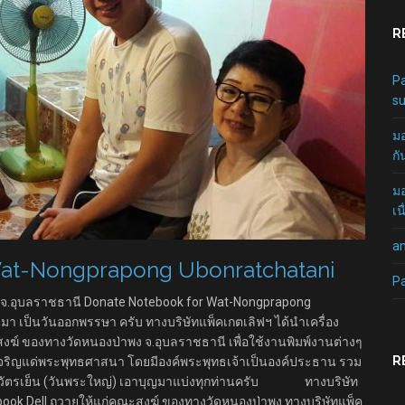
R
Pa
su
มอ
กั
มอ
เน
a
Wat-Nongprapong Ubonratchatani
P
ง จ.อุบลราชธานี Donate Notebook for Wat-Nongprapong
านมา เป็นวันออกพรรษา ครับ ทางบริษัทแพ็คเกตเลิฟฯ ได้นำเครื่อง
งฆ์ ของทางวัดหนองป่าพง จ.อุบลราชธานี เพื่อใช้งานพิมพ์งานต่างๆ
R
เจริญแด่พระพุทธศาสนา โดยมีองค์พระพุทธเจ้าเป็นองค์ประธาน รวม
ำวัตรเย็น (วันพระใหญ่) เอาบุญมาแบ่งทุกท่านครับ ทางบริษัท
ebook Dell ถวายให้แก่คณะสงฆ์ ของทางวัดหนองป่าพง ทางบริษัทแพ็ค