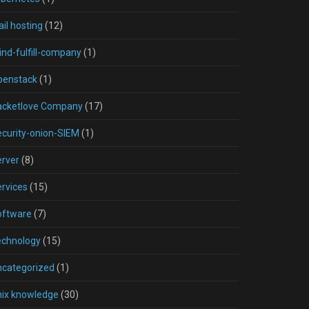
il hosting
(12)
nd-fulfill-company
(1)
penstack
(1)
acketlove Company
(17)
curity-onion-SIEM
(1)
rver
(8)
rvices
(15)
oftware
(7)
echnology
(15)
ncategorized
(1)
nix knowledge
(30)