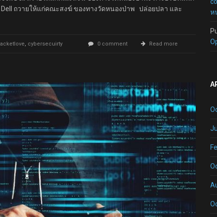
c
ok Dell ถวายให้แก่คณะสงฆ์ ของทางวัดหนองป่าพ ปล่อยปลา และ
หน
P
O
packetlove
,
cybersecuirty
0 comment
Read more
A
O
Ju
Fe
O
A
O