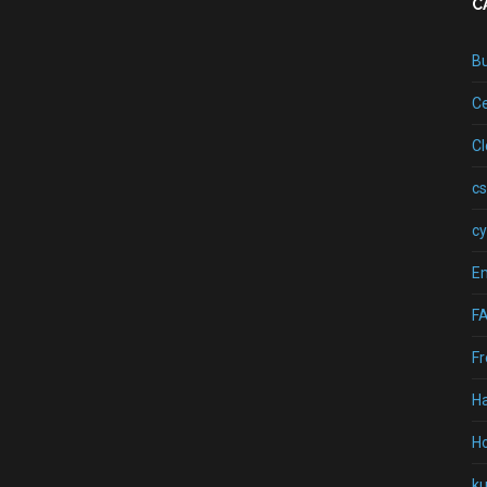
C
B
Ce
C
cs
cy
Em
F
Fr
H
Ho
k