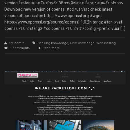
version ใหม่ออกมาครับ สำหรับวิธีการอัฟเกรด ก็ง่ายๆเลยครับ ทำการ
Download new version of openssl #cd /usr/src check latest
version of openssl on https://www.openssl.org #wget
https://www.openssl.org/source/openssl-1.0.2h.tar.gz #tar -xvzf
openssl-1.0.2h.tar.gz #cd openssl-1.0.2h #./config –prefix=/usr […]
By: admin
Hacking knowledge
,
Unix knowledge
,
Web hosting
1 comments
Read more