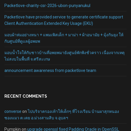
Packetlove-charity-csr-2026-ubon-punyanukul
Packetlove have provided service to generate certificate support
Client Authentication Extended Key Usage (EKU)
มอบผ้าห่มอย่างหนา + แพมเพิสเด็ก + มาม่า + ผ้าอนามัย + มุ้งกันยุง ให้
กับศูนย์ที่ดูแลผู้อพยพ
มอบน้ำใจให้กับชาวบ้านที่อพยพมายังศูนย์พักพิงชั่วคราว เนื่องจากเหตุ
ไม่สงบในพื้นที่ จ.ศรีสะเกษ
announcement awareness from packetlove team
RECENT COMMENTS
converse
on
ไปบริจาครองเท้าให้เด็กๆ ที่โรงเรียน บ้านผาสุกหนอง
ซองแมว ต.เตย อ.ม่วงสามสิบ จ.อุบลฯ
Pumpkin
on
upgrade openssl fixed Padding Oracle in OpenSSL