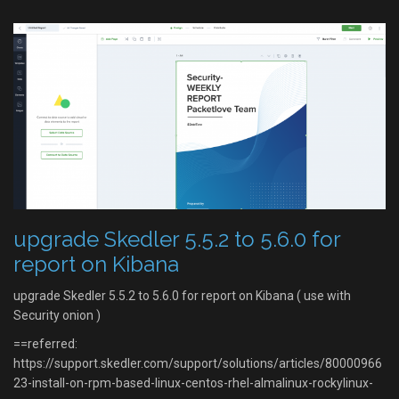
upgrade Skedler 5.5.2 to 5.6.0 for
report on Kibana
upgrade Skedler 5.5.2 to 5.6.0 for report on Kibana ( use with
Security onion )
==referred:
https://support.skedler.com/support/solutions/articles/80000966
23-install-on-rpm-based-linux-centos-rhel-almalinux-rockylinux-