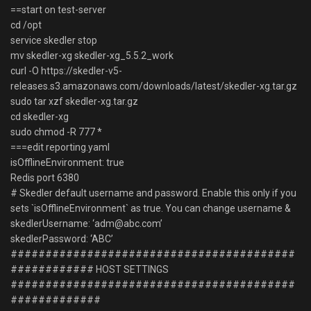
==start on test-server
cd /opt
service skedler stop
mv skedler-xg skedler-xg_5.5.2_work
curl -O https://skedler-v5-
releases.s3.amazonaws.com/downloads/latest/skedler-xg.tar.gz
sudo tar xzf skedler-xg.tar.gz
cd skedler-xg
sudo chmod -R 777 *
===edit reporting.yaml
isOfflineEnvironment: true
Redis port 6380
# Skedler default username and password. Enable this only if you
sets `isOfflineEnvironment` as true. You can change username &
skedlerUsername: ‘adm@abc.com’
skedlerPassword: ‘ABC’
#########################################
############ HOST SETTINGS
#########################################
#############