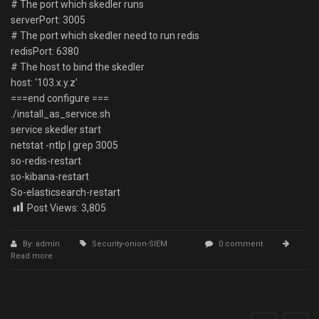
# The port which skedler runs
serverPort: 3005
# The port which skedler need to run redis
redisPort: 6380
# The host to bind the skedler
host: ‘103.x.y.z’
===end configure ===
./install_as_service.sh
service skedler start
netstat -ntlp | grep 3005
so-redis-restart
so-kibana-restart
So-elasticsearch-restart
Post Views:
3,805
By: admin
Security-onion-SIEM
0 comment
Read more