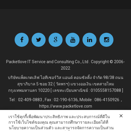
Packetlove IT Service and Consulting Co., Ltd . Copyright © 2006-
2022
บริษัทแพ็คเกตเลิฟ ไอทีเซอร์วิส แอนด์ คอนซัลติ้ง จำกัด
98/38 ถนน
สุขาภิบาล 5 ซอย 32 ( วัดพรฯ) แขวงออเงิน เขตสายไหม
กรุงเทพมหานคร 10220 [ เลขทะเบียนพาณิชย์ : 0105558157088 ]
Tel : 02-409-0883 , Fax : 02
-190-6136, Mobile : 086-4150926 ,
https://www.packetlove.com
เราใช้คุกกี้เพื่อพัฒนาประสิทธิภาพ และประสบการณ์ที่ดีใน
การใช้เว็บไซต์ของคุณ คุณสามารถศึกษารายละเอียดได้ที่
Line Official : @Packetlove.com
นโยบายความเป็นส่วนตัว
และสามารถจัดการความเป็นส่วน