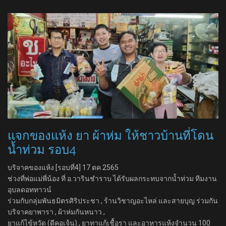
แจกของแห้ง ยา ผ้าห่ม ให้ชาวบ้านที่โดน
น้ำท่วม รอบ4
บริจาคของแห้ง [รอบที่4] 17 ตค 2565
ช่วงที่พ่อแม่พี่น้อง ที่ อ.วารินชำราบ ได้รับผลกระทบจากน้ำท่วม ทีมงาน
อุบลดอททาวน์
ร่วมกับกลุ่มพันธมิตรศิริประชา , ร้านวิชาญอะไหล่ และสายบุญ ร่วมกัน
บริจาคยาพารา , ผ้าห่มกันหนาว ,
ยาแก้ไข้หวัด (ดีคอเจ้น) , ยาทาแก้เชื้อรา และอาหารแห้งจำนวน 100