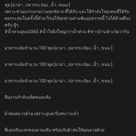
ชุด [มาม่า , ปลากระป๋อง , น้ำ , ขนม ]
เพราะช่วยบรรเทาความทุกข์ยาก ที่ได้รับ และให้กำลังใจทุกคนที่ได้รับ
ผลกระทบในครั้งนี้ด้วย ก็ขอให้ทุกท่านผ่านพ้นอุปสรรคนี้ ไปได้ด้วยดีนะ
ครับ สู้ๆ
#น้ำท่วมอุบล2565 #น้ำใจยิ่งใหญ่กว่าน้ำท่วม #ชาวบ้านข้างวัดวาริน
อาหารแห้งจำนวน 100 ชุด [มาม่า , ปลากระป๋อง , น้ำ , ขนม ]
อาหารแห้งจำนวน 100 ชุด [มาม่า , ปลากระป๋อง , น้ำ , ขนม ]
อาหารแห้งจำนวน 100 ชุด [มาม่า , ปลากระป๋อง , น้ำ , ขนม ]
ทีมงานกำลังแพ็คของแห้ง
ผ้าห่มหนาๆด้วย เพราะอุบลเริ่มหนาวแล้ว
พี่เอกเดินแจกของตามเต๊น พร้อมกับผ้าห่มให้คุณยายด้วย