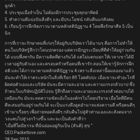
ลูกค้า
4. ประชุมเมื่อจำเป็น ไม่ต้องมีการประชุมทุกอาทิตย์
5. ทำความดีแบ่งปันสิ่งดีๆ และมีประโยชน์ กลับคืนแก่สังคม
6. เรียนรู้การฝึกจิตภาวนาตามหลักสติปัฏฐาน 4 โดยพึงรักษาศีล 5 เป็น
นิจ
การที่เราจะรักษาคนที่เก่งๆให้อยู่กับบริษัทเราได้นานๆ คือการไม่ทำให้
คนในบริษัทรู้สึกว่าโดนปกครอง แต่ควรมีกฏระเบียบที่ที่ทำให้อยู่ร่วมกัน
ได้ แบบพึ่งพากัน มีความคิดที่ต่างกันได้ แต่ไม่แตกแยก ให้เวลาเขาได้มี
เวลาอยู่กับตัวเอง และครอบครัวหรือคนที่เขารัก สอนให้เขารู้จักการฝึก
สติ และได้ภาวนาตามหลักสติปัฏฐาน 4 เพราะสิ่งเหล่านี้ผมลองมาแล้ว
มันจะทำให้เราตระหนักในสิ่งที่เรียก หิริ โอตตัปปะ เมื่อเขาจะทำอะไรที่
ผิดต่อตัวเองและบริษัท มันจะมีความละอาย และความเกรงกลัวบาป ซึ่ง
ถ้าคนในบริษัทปฏิบัติไปจน รู้สึกถึงความละอายและเกรงกลัวต่อบาปได้
เหมือนกัน มันจะลดความขัดแย้งในองค์กรไปโดยปริยาย เมื่อใดที่มีคน
ศีลเสมอกันอยู่ร่วมกันได้ จะเป็นแรงดึงดูดอำนาจแห่งความดี หรือคนดีๆ
เข้ามาเรื่อยๆ เพื่อถ่ายทอดสิ่งดีๆ กลับคืนไปสู่ตัวท่านเองและสังคมจาก
วงแคบไปสู่วงกว้างขึ้น และจะเป็นดังคำที่ว่า
“เมื่อที่ใดมีธรรม ที่นั่นย่อมอยู่กันเป็น (สันติ) สุข ”
CEO Packetlove.com
28 Sep 2015