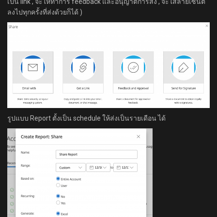
เป็น link , จะให้ทำการ feedback และอนุญาตการส่ง , จะใส่ลายเซ็นต์
ลงไปทุกครั้งที่ส่งด้วยก็ได้ )
รูปแบบ Report ตั้งเป็น schedule ให้ส่งเป็นรายเดือน ได้