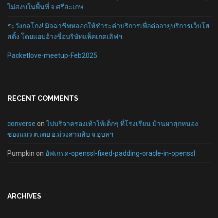
ไม่สงบในพื้นที่ จ.ศรีสะเกษ
ระวังกลโกง! มิจฉาชีพหลอกให้ชำระค่าบริการเพื่อต่ออายุบริการเว็บโฮ
สติ้ง โดยแอบอ้างชื่อบริษัทแพ็คเกตเลิฟฯ
Packetlove-meetup-Feb2025
RECENT COMMENTS
converse
on
ไปบริจาครองเท้าให้เด็กๆ ที่โรงเรียน บ้านผาสุกหนอง
ซองแมว ต.เตย อ.ม่วงสามสิบ จ.อุบลฯ
Pumpkin
on
อัฟเกรด-openssl-fixed-padding-oracle-in-openssl
ARCHIVES