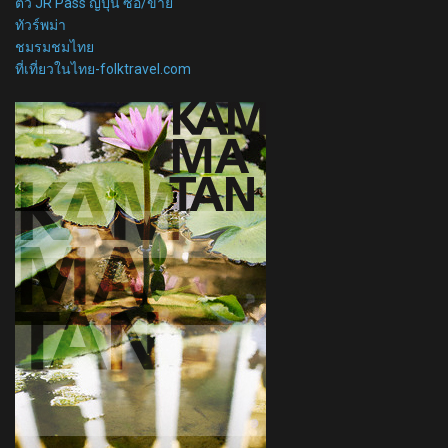
ตั๋ว JR Pass ญี่ปุ่น ซื้อ/ขาย
ทัวร์พม่า
ชมรมชมไทย
ที่เที่ยวในไทย-folktravel.com