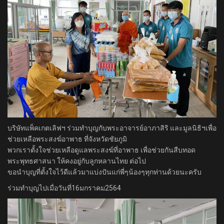
บริษัทแพ็คเกตเลิฟฯ ร่วมทำบุญกับพระอาจารย์อาภาสิริ และมูลนิธิฯ​เพื่อ
ช่วยเหลือพระสงฆ์อาพาธ​ ที่จังหวัดชัยภูมิ
พวกเราตั้งใจช่วยเหลือดูแลพระสงฆ์ที่อาพาธ เพื่อช่วยกันสืบทอด
พระพุทธศาสนา ให้คงอยู่กับลูกหลานไทย ต่อไป
ขอนำบุญที่ตั้งใจไว้ดีแล้วมาแบ่งปันแก่พี่ๆน้องๆทุกท่านด้วยนะครับ
ร่วมทำบุญไปเมื่อวันที่16มกราคม2564