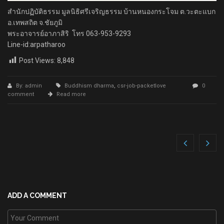
สำนักปฏิบัติธรรม มูลนิธิศรีเจริญธรรม บ้านหนองกระโจม ต.วะตะแบก
อ.เทพสถิต จ.ชัยภูมิ
พระอาจารย์อาภาสิริ โทร 063-953-9293
Line-id:arpatharoo
Post Views:
8,848
By: admin
Buddhism dharma
,
csr-job-packetlove
0
comment
Read more
ADD A COMMENT