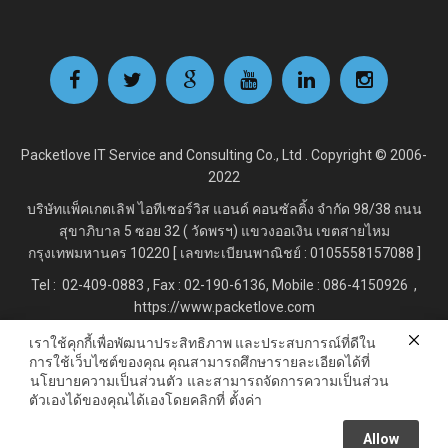
Packetlove IT Service and Consulting Co., Ltd . Copyright © 2006-
2022
บริษัทแพ็คเกตเลิฟ ไอทีเซอร์วิส แอนด์ คอนซัลติ้ง จำกัด
98/38 ถนน
สุขาภิบาล 5 ซอย 32 ( วัดพรฯ) แขวงออเงิน เขตสายไหม
กรุงเทพมหานคร 10220 [ เลขทะเบียนพาณิชย์ : 0105558157088 ]
Tel : 02-409-0883 , Fax : 02
-190-6136, Mobile : 086-4150926 ,
https://www.packetlove.com
เราใช้คุกกี้เพื่อพัฒนาประสิทธิภาพ และประสบการณ์ที่ดีใน
การใช้เว็บไซต์ของคุณ คุณสามารถศึกษารายละเอียดได้ที่
Line Official : @Packetlove.com
นโยบายความเป็นส่วนตัว
และสามารถจัดการความเป็นส่วน
ตัวเองได้ของคุณได้เองโดยคลิกที่
ตั้งค่า
Allow