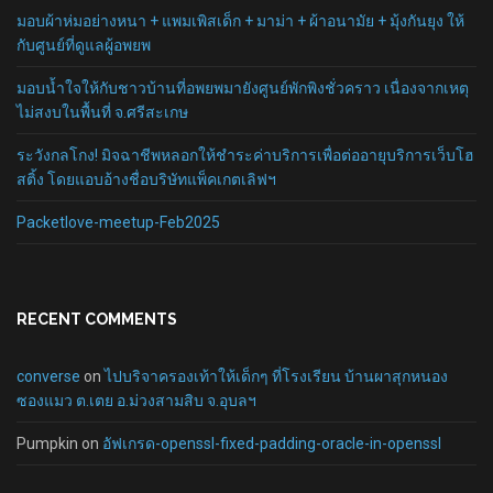
มอบผ้าห่มอย่างหนา + แพมเพิสเด็ก + มาม่า + ผ้าอนามัย + มุ้งกันยุง ให้
กับศูนย์ที่ดูแลผู้อพยพ
มอบน้ำใจให้กับชาวบ้านที่อพยพมายังศูนย์พักพิงชั่วคราว เนื่องจากเหตุ
ไม่สงบในพื้นที่ จ.ศรีสะเกษ
ระวังกลโกง! มิจฉาชีพหลอกให้ชำระค่าบริการเพื่อต่ออายุบริการเว็บโฮ
สติ้ง โดยแอบอ้างชื่อบริษัทแพ็คเกตเลิฟฯ
Packetlove-meetup-Feb2025
RECENT COMMENTS
converse
on
ไปบริจาครองเท้าให้เด็กๆ ที่โรงเรียน บ้านผาสุกหนอง
ซองแมว ต.เตย อ.ม่วงสามสิบ จ.อุบลฯ
Pumpkin
on
อัฟเกรด-openssl-fixed-padding-oracle-in-openssl