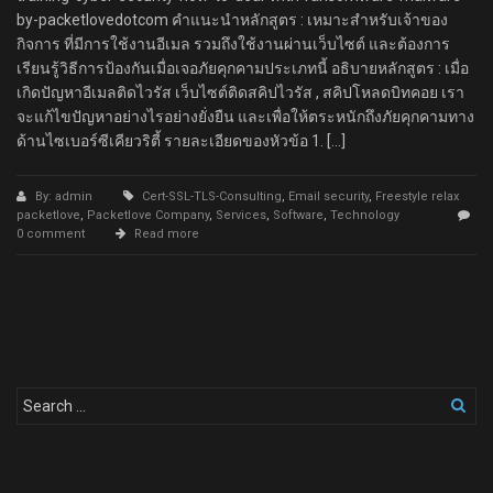
by-packetlovedotcom คำแนะนำหลักสูตร : เหมาะสำหรับเจ้าของ
กิจการ ที่มีการใช้งานอีเมล รวมถึงใช้งานผ่านเว็บไซต์ และต้องการ
เรียนรู้วิธีการป้องกันเมื่อเจอภัยคุกคามประเภทนี้ อธิบายหลักสูตร : เมื่อ
เกิดปัญหาอีเมลติดไวรัส เว็บไซต์ติดสคิปไวรัส , สคิปโหลดบิทคอย เรา
จะแก้ไขปัญหาอย่างไรอย่างยั่งยืน และเพื่อให้ตระหนักถึงภัยคุกคามทาง
ด้านไซเบอร์ซีเคียวริตี้ รายละเอียดของหัวข้อ 1. […]
By: admin
Cert-SSL-TLS-Consulting
,
Email security
,
Freestyle relax
packetlove
,
Packetlove Company
,
Services
,
Software
,
Technology
0 comment
Read more