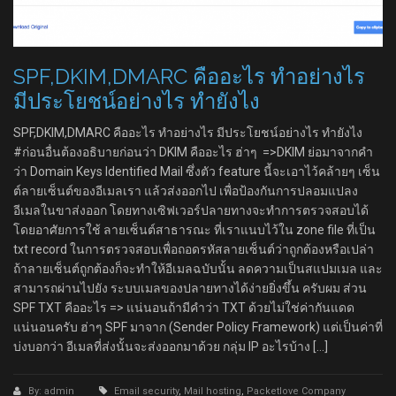
SPF,DKIM,DMARC คืออะไร ทำอย่างไร
มีประโยชน์อย่างไร ทำยังไง
SPF,DKIM,DMARC คืออะไร ทำอย่างไร มีประโยชน์อย่างไร ทำยังไง
#ก่อนอื่นต้องอธิบายก่อนว่า DKIM คืออะไร ฮ่าๆ =>DKIM ย่อมาจากคำ
ว่า Domain Keys Identified Mail ซึ่งตัว feature นี้จะเอาไว้คล้ายๆ เซ็น
ต์ลายเซ็นต์ของอีเมลเรา แล้วส่งออกไป เพื่อป้องกันการปลอมแปลง
อีเมลในขาส่งออก โดยทางเซิฟเวอร์ปลายทางจะทำการตรวจสอบได้
โดยอาศัยการใช้ ลายเซ็นต์สาธารณะ ที่เราแนบไว้ใน zone file ที่เป็น
txt record ในการตรวจสอบเพื่อถอดรหัสลายเซ็นต์ว่าถูกต้องหรือเปล่า
ถ้าลายเซ็นต์ถูกต้องก็จะทำให้อีเมลฉบับนั้น ลดความเป็นสแปมเมล และ
สามารถผ่านไปยัง ระบบเมลของปลายทางได้ง่ายยิ่งขึ้น ครับผม ส่วน
SPF TXT คืออะไร => แน่นอนถ้ามีคำว่า TXT ด้วยไม่ใช่ค่ากันแดด
แน่นอนครับ ฮ่าๆ SPF มาจาก (Sender Policy Framework) แต่เป็นค่าที่
บ่งบอกว่า อีเมลที่ส่งนั้นจะส่งออกมาด้วย กลุ่ม IP อะไรบ้าง […]
By: admin
Email security
,
Mail hosting
,
Packetlove Company