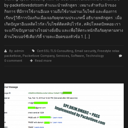
by-packetlovedotcom คำแนะนำหลักสูตร : เหมาะสำหรับเจ้าของ
กิจการ ที่มีการใช้งานอีเมล รวมถึงใช้งานผ่านเว็บไซต์ และต้องการ
เรียนรู้วิธีการป้องกันเมื่อเจอภัยคุกคามประเภทนี้ อธิบายหลักสูตร : เมื่อ
เกิดปัญหาอีเมลติดไวรัส เว็บไซต์ติดสคิปไวรัส , สคิปโหลดบิทคอย เรา
จะแก้ไขปัญหาอย่างไรอย่างยั่งยืน และเพื่อให้ตระหนักถึงภัยคุกคามทาง
ด้านไซเบอร์ซีเคียวริตี้ รายละเอียดของหัวข้อ 1. […]
By: admin
Cert-SSL-TLS-Consulting
,
Email security
,
Freestyle relax
packetlove
,
Packetlove Company
,
Services
,
Software
,
Technology
0 comment
Read more