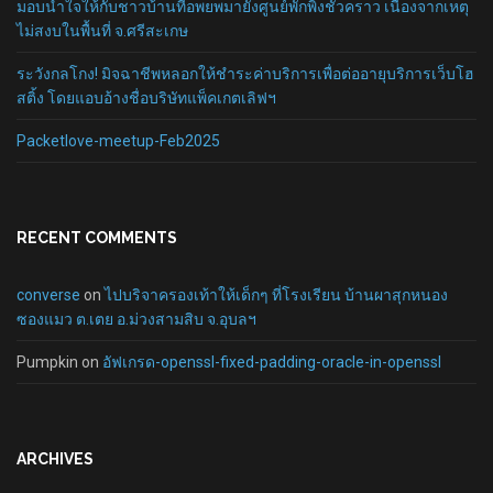
มอบน้ำใจให้กับชาวบ้านที่อพยพมายังศูนย์พักพิงชั่วคราว เนื่องจากเหตุ
ไม่สงบในพื้นที่ จ.ศรีสะเกษ
ระวังกลโกง! มิจฉาชีพหลอกให้ชำระค่าบริการเพื่อต่ออายุบริการเว็บโฮ
สติ้ง โดยแอบอ้างชื่อบริษัทแพ็คเกตเลิฟฯ
Packetlove-meetup-Feb2025
RECENT COMMENTS
converse
on
ไปบริจาครองเท้าให้เด็กๆ ที่โรงเรียน บ้านผาสุกหนอง
ซองแมว ต.เตย อ.ม่วงสามสิบ จ.อุบลฯ
Pumpkin
on
อัฟเกรด-openssl-fixed-padding-oracle-in-openssl
ARCHIVES