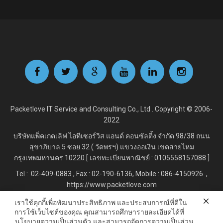
Packetlove IT Service and Consulting Co., Ltd . Copyright © 2006-
2022
บริษัทแพ็คเกตเลิฟ ไอทีเซอร์วิส แอนด์ คอนซัลติ้ง จำกัด
98/38 ถนน
สุขาภิบาล 5 ซอย 32 ( วัดพรฯ) แขวงออเงิน เขตสายไหม
กรุงเทพมหานคร 10220 [ เลขทะเบียนพาณิชย์ : 0105558157088 ]
Tel : 02-409-0883 , Fax : 02
-190-6136, Mobile : 086-4150926 ,
https://www.packetlove.com
เราใช้คุกกี้เพื่อพัฒนาประสิทธิภาพ และประสบการณ์ที่ดีใน
การใช้เว็บไซต์ของคุณ คุณสามารถศึกษารายละเอียดได้ที่
Line Official : @Packetlove.com
นโยบายความเป็นส่วนตัว
และสามารถจัดการความเป็นส่วน