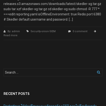
releases.s3.amazonaws.com/downloads/latest/skedler-xg.tar.gz
sudo tar xzf skedler-xg.tar.gz cd skedler-xg sudo chmod -R 777 *
===edit reporting.yaml isOfflineEnvironment: true Redis port 6380
# Skedler default username and password. […]
By: admin
Security-onion-SIEM
0 comment
Read more
RECENT POSTS