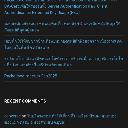
Packetlove ให้คำปรึกษาและบริการสร้าง CSR รวมไปถึงบริการทำ
CA-Cert เพื่อให้รองรับทั้ง Server Authentication และ Client
Authentication Extended Key Usage (EKU)
มอบผ้าห่มอย่างหนา + แพมเพิสเด็ก + มาม่า + ผ้าอนามัย + มุ้งกันยุง ให้
กับศูนย์ที่ดูแลผู้อพยพ
มอบน้ำใจให้กับชาวบ้านที่อพยพมายังศูนย์พักพิงชั่วคราว เนื่องจากเหตุ
ไม่สงบในพื้นที่ จ.ศรีสะเกษ
ระวังกลโกง! มิจฉาชีพหลอกให้ชำระค่าบริการเพื่อต่ออายุบริการเว็บโฮ
สติ้ง โดยแอบอ้างชื่อบริษัทแพ็คเกตเลิฟฯ
Packetlove-meetup-Feb2025
RECENT COMMENTS
converse
on
ไปบริจาครองเท้าให้เด็กๆ ที่โรงเรียน บ้านผาสุกหนอง
ซองแมว ต.เตย อ.ม่วงสามสิบ จ.อุบลฯ