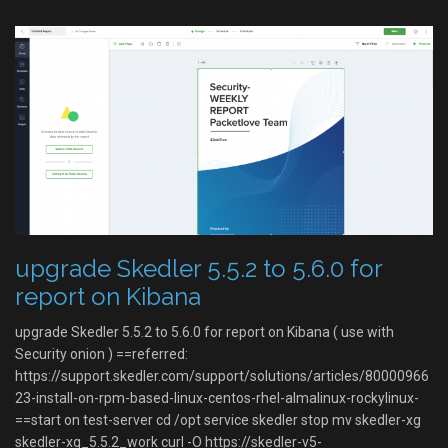
upgrade Skedler 5.5.2 to 5.6.0 for
report on Kibana
upgrade Skedler 5.5.2 to 5.6.0 for report on Kibana ( use with
Security onion ) ==referred:
https://support.skedler.com/support/solutions/articles/80000966
23-install-on-rpm-based-linux-centos-rhel-almalinux-rockylinux-
==start on test-server cd /opt service skedler stop mv skedler-xg
skedler-xg_5.5.2_work curl -O https://skedler-v5-