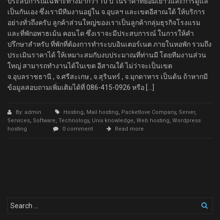
ประสบการณ์เฉพาะทางมากว่า 10 ปี ในราคาที่ย่อมเยาว์และการดูแล
เป็นกันเอง ซึ่งเรามีทีมงานอยู่ใน จ.อุบลฯ และเขตอีสาณใต้ ให้บริการ
อย่างทั่วถึงครับ ลูกค้าส่วนใหญ่ของเราเป็นลูกค้ากลุ่มธุรกิจโรงแรม
และที่พักอพาธเม้น คอนโด ซึ่งเราจะมีประสบการณ์ ในการให้คำ
ปรึกษาสำหรับ ที่พักที่ต้องการทำระบบอินเตอร์เนต ภายในหอพัก รวมถึง
ประเมินราคาได้ ให้เหมาะสมกับงบประมาณที่ท่านมี โดยทีมงานส่วน
ใหญ่ สามารถทำงานได้ในเขต อีสาณใต้ ไม่ว่าจะเป็นเขต
จ.อุบลราชธานี , จ.ศรีสะเกษ , จ.สุรินทร์ , จ.มุกดาหาร เป็นต้น ถ้าหากมี
ข้อมูลสอบถามเพิ่มเติมได้ที่ 086-415-0926 หรือ […]
By: admin
Hosting
,
Mail hosting
,
Packetlove Company
,
Server
,
Services
,
Software
,
Technology
,
Unix knowledge
,
Web hosting
,
Wordpress
hosting
0 comment
Read more