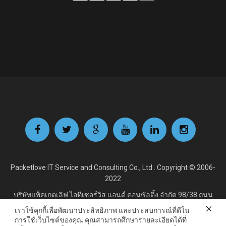
Packetlove IT Service and Consulting Co., Ltd . Copyright © 2006-
2022
บริษัทแพ็คเกตเลิฟ ไอทีเซอร์วิส แอนด์ คอนซัลติ้ง จำกัด
98/38 ถนน
สุขาภิบาล 5 ซอย 32 ( วัดพรฯ) แขวงออเงิน เขตสายไหม
เราใช้คุกกี้เพื่อพัฒนาประสิทธิภาพ และประสบการณ์ที่ดีใน
กรุงเทพมหานคร 10220 [ เลขทะเบียนพาณิชย์ : 0105558157088 ]
การใช้เว็บไซต์ของคุณ คุณสามารถศึกษารายละเอียดได้ที่