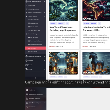
Campaign การโจมตีที่มีการออกมา เพื่อให้ทราบ trend กา