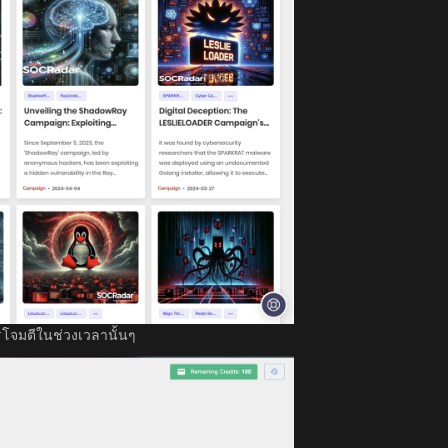
รโจมตีในช่วงเวลานั้นๆ