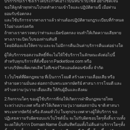
บริการกับเรา ซึ่งเราได้ประกาศเอาไว้บนหน้าเว็บไซต์ อย่างชัดเจน
ขอให้ลูกค้าทุกท่านโปรดทำความเข้าใจและปฎิบัติตามนี้ เมื่อท่าน
ยอมรับข้อตกลง
และใช้บริการจากทางเราแล้ว ท่านต้องปฎิบัติตามกฎระเบียบที่กำหนด
ไว้อย่างเคร่งครัด
ถ้าทางเราตรวจพบว่าท่านละเมิดข้อตกลง จนทำให้เกิดความเสียหาย
ทางเราจะปิดเว็บของท่านทันที
โดยมิต้องแจ้งให้ทราบ และจะไม่มีการคืนเงินค่าบริการคืนแต่อย่างใด
ผู้ให้บริการขอสงวนสิทธิ์ที่จะไม่ให้ใช้บริการในลักษณะดังต่อไปนี้
สำหรับทุกบริการที่สั่งซื้อจาก Packetlove.com หรือ
ทางบริษัทแพ็คเกตเลิฟ ไอทีเซอร์วิสแอนด์คอนซัลติ้ง จำกัด
1.เว็บไซต์ที่ผิดกฎหมาย ที่เป็นการโจมตี สร้างความเสื่อมเสีย หรือ
ทำลายความมั่นคง ต่อสถาบันพระมหากษัตริย์ ศาสนา การโจมตี และ
สร้างความวุ่นวาย เสื่อมเสีย ให้กับผู้อื่นและสังคม
2.กิจกรรมใดๆ ของผู้ใช้บริการที่ก่อให้เกิดการฝ่าฝืนกฏหมายไทย
ระหว่างประเทศ หรือ ทำให้เกิดความวุ่นวายต่อสถาบัน ชาติ ศาสนา
พระมหากษัตริย์ หรือ สังคมทั่วไป ในทุกประเทศ ทางผู้ให้บริการ ขอ
ปฏิเสธความรับผิดชอบแก่เว็บไซต์นั้น จะไม่รับผิดชอบใดๆทั้งสิ้นรวมทั้ง
จะงดให้บริการ Domain Name นั้นทันทีพร้อมทั้งไม่คืนค่าบริการใดๆทั้ง