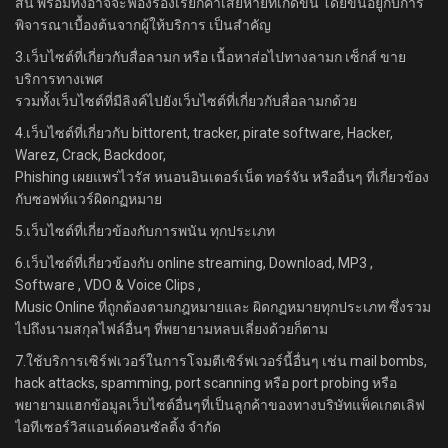
สิ้น พร้อมทั้งอาจจะฟ้องร้องเรียกค่าเสียหายที่เกิดขึ้น โดยขึ้นอยู่กับการ
พิจารณาเบื้องต้นจากผู้ให้บริการ เป็นสำคัญ
3.เว็บไซต์ที่เกี่ยวกับสื่อลามก หรือ เนื้อหาส่อไปทางลามก เซ็กส์ ขาย
บริการทางเพศ
รวมทั้งเว็บไซต์ที่มีลิงค์ไปยังเว็บไซต์ที่เกี่ยวกับสื่อลามกด้วย
4.เว็บไซต์ที่เกี่ยวกับ bittorent, tracker, pirate software, Hacker,
Warez, Crack, Backdoor,
Phishing เผยแพร่ไวรัส หนอนอินเตอร์เน็ต ทอร์จัน หรืออื่นๆ ที่เกี่ยวข้อง
กับซอฟท์แวร์ผิดกฏหมาย
5.เว็บไซต์ที่เกี่ยวข้องกับการพนัน ทุกประเภท
6.เว็บไซต์ที่เกี่ยวข้องกับ online streaming, Download, MP3 ,
Software , VDO & Voice Clips ,
Music Online ที่ถูกต้องตามกฎหมายและ ผิดกฏหมายทุกประเภท ซึ่งรวม
ไปถึงนามสกุลไฟล์อื่นๆ ที่พยายามหลบเลี่ยงด้วยก็ตาม
7.ใช้บริการเซิร์ฟเวอร์ในการโจมตีเซิร์ฟเวอร์นี้อื่นๆ เช่น mail bombs,
hack attacks, spamming, port scanning หรือ port probing หรือ
พยายามแฮกข้อมูลเว็บไซต์อื่นๆที่เป็นลูกค้าของทางบริษัทแพ็คเกตเลิฟ
ไอทีเซอร์วิสแอนด์คอนซัลติ้ง จำกัด