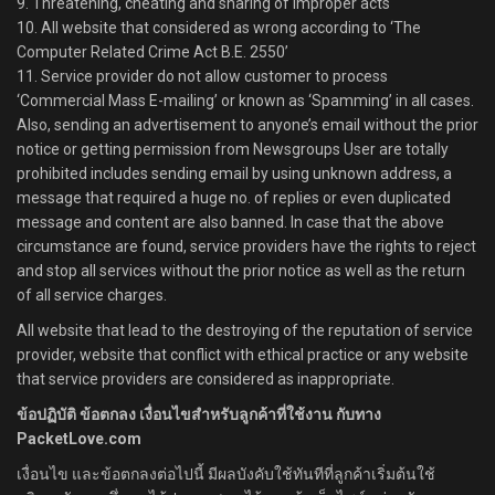
9. Threatening, cheating and sharing of improper acts
10. All website that considered as wrong according to ‘The
Computer Related Crime Act B.E. 2550’
11. Service provider do not allow customer to process
‘Commercial Mass E-mailing’ or known as ‘Spamming’ in all cases.
Also, sending an advertisement to anyone’s email without the prior
notice or getting permission from Newsgroups User are totally
prohibited includes sending email by using unknown address, a
message that required a huge no. of replies or even duplicated
message and content are also banned. In case that the above
circumstance are found, service providers have the rights to reject
and stop all services without the prior notice as well as the return
of all service charges.
All website that lead to the destroying of the reputation of service
provider, website that conflict with ethical practice or any website
that service providers are considered as inappropriate.
ข้อปฏิบัติ ข้อตกลง เงื่อนไขสำหรับลูกค้าที่ใช้งาน กับทาง
PacketLove.com
เงื่อนไข และข้อตกลงต่อไปนี้ มีผลบังคับใช้ทันทีที่ลูกค้าเริ่มต้นใช้