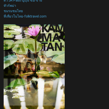
ตั๋ว JR Pass ญี่ปุ่น ซื้อ/ขาย
ทัวร์พม่า
ชมรมชมไทย
ที่เที่ยวในไทย-folktravel.com