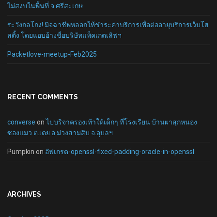
ไม่สงบในพื้นที่ จ.ศรีสะเกษ
ระวังกลโกง! มิจฉาชีพหลอกให้ชำระค่าบริการเพื่อต่ออายุบริการเว็บโฮ
สติ้ง โดยแอบอ้างชื่อบริษัทแพ็คเกตเลิฟฯ
Packetlove-meetup-Feb2025
RECENT COMMENTS
converse
on
ไปบริจาครองเท้าให้เด็กๆ ที่โรงเรียน บ้านผาสุกหนอง
ซองแมว ต.เตย อ.ม่วงสามสิบ จ.อุบลฯ
Pumpkin
on
อัฟเกรด-openssl-fixed-padding-oracle-in-openssl
ARCHIVES