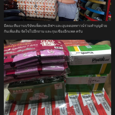
มีคณะทีมงานบริษัทแพ็คเกตเลิฟฯ​ และอุบลดอททาวน์ร่วมทำบุญด้วย
กันเพิ่มเติม จัดไข่ไปอีกถาม และกุนเชียงอีกแพค ครับ