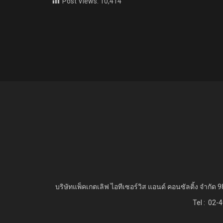
Post Views:
10,414
บริษัทแพ็คเกตเลิฟ ไอทีเซอร์วิส แอนด์ คอนซัลติ้ง จำกัด
9
Tel : 02-4