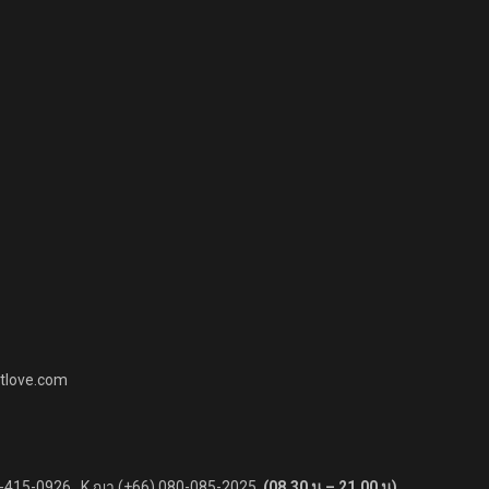
etlove.com
86-415-0926 , K.ญา (+66) 080-085-2025
(08.30 น – 21.00 น)