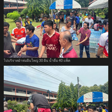
ไปบริจาคผ้าห่มผืนใหญ่ 30 ผืน น้ำดื่ม 40 แพ็ค