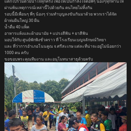
แต่ก็ไปร่วมด้วยน้ำใจทุกครั้ง เพื่อให้เป็นกำลังใจต่อพี่ๆ น้องๆทุกท่านให้
ผ่านพ้นเหตุการณ์เหล่านี้ไปด้วยกัน คนไทยไม่ทิ้งกัน
รอบนี้มีเพื่อนๆ พี่ๆ น้องๆ ร่วมทำบุญลงขันกันมาด้วย พวกเราได้จัด
ผ้าห่มผืนใหญ่ 30 ผืน
น้ำดื่ม 40 แพ็ค
อาหารแห้งและผ้าอนามัย + แปรงสีฟัน + ยาสีฟัน
มอบให้กับ ศูนย์พักพิงชั่วคราว ที่ โรงเรียนเบญจลักษณ์วิทยา
และ ที่ว่าการอำเภอโนนคูณ จ.ศรีสะเกษ แต่ละที่น่าจะอยู่ไม่น้อยกว่า
1000 คน ครับ
ขอขอบพระคุณทีมงาน และอนุโมทนาสาธุด้วยครับ