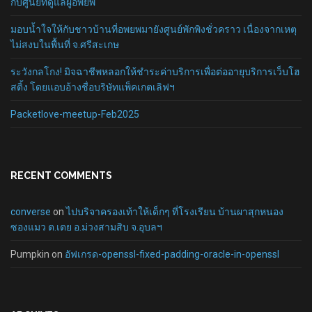
กับศูนย์ที่ดูแลผู้อพยพ
มอบน้ำใจให้กับชาวบ้านที่อพยพมายังศูนย์พักพิงชั่วคราว เนื่องจากเหตุ
ไม่สงบในพื้นที่ จ.ศรีสะเกษ
ระวังกลโกง! มิจฉาชีพหลอกให้ชำระค่าบริการเพื่อต่ออายุบริการเว็บโฮ
สติ้ง โดยแอบอ้างชื่อบริษัทแพ็คเกตเลิฟฯ
Packetlove-meetup-Feb2025
RECENT COMMENTS
converse
on
ไปบริจาครองเท้าให้เด็กๆ ที่โรงเรียน บ้านผาสุกหนอง
ซองแมว ต.เตย อ.ม่วงสามสิบ จ.อุบลฯ
Pumpkin
on
อัฟเกรด-openssl-fixed-padding-oracle-in-openssl