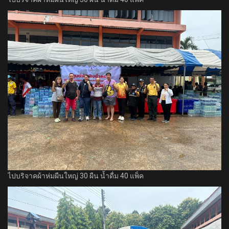
ไปบริจาคผ้าห่มผืนใหญ่ 30 ผืน น้ำดื่ม 40 แพ็ค