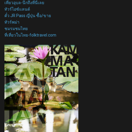
เที่ยวอุบล-นึกถึงที่นี่เลย
ทัวร์ไอซ์แลนด์
ตั๋ว JR Pass ญี่ปุ่น ซื้อ/ขาย
ทัวร์พม่า
ชมรมชมไทย
ที่เที่ยวในไทย-folktravel.com