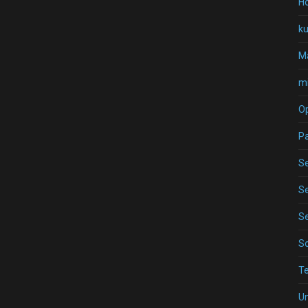
Ho
k
Ma
mi
O
P
Se
Se
Se
S
T
U