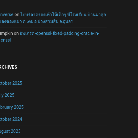
onverse
on
ไปบริจาครองเท้าให้เด็กๆ ที่โรงเรียน บ้านผาสุก
องซองแมว ต.เตย อ.ม่วงสามสิบ จ.อุบลฯ
umpkin
on
อัฟเกรด-openssl-fixed-padding-oracle-in-
enssl
RCHIVES
ctober 2025
ly 2025
bruary 2025
ctober 2024
ugust 2023