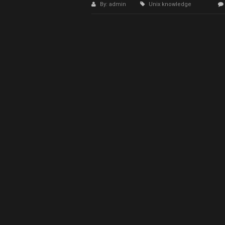
By: admin
Unix knowledge