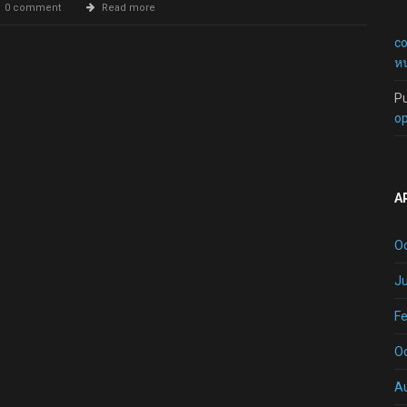
0 comment
Read more
c
หน
P
op
A
O
Ju
Fe
O
A