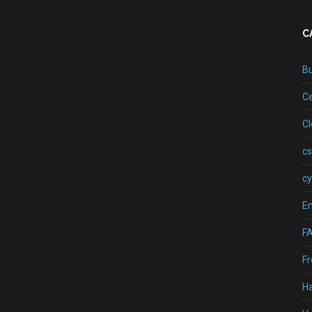
C
B
Ce
C
cs
cy
Em
F
Fr
H