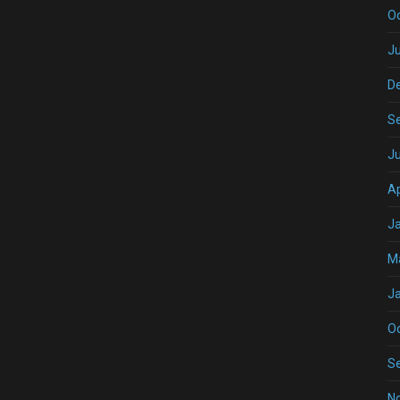
O
Ju
D
S
J
Ap
J
M
J
O
S
N