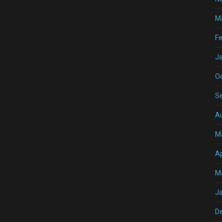
M
Fe
J
O
S
A
M
Ap
M
J
D