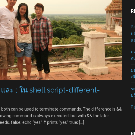
R
Pa
บร
แล
มอ
กั
มอ
เน
ะ ; ใน shell script-different-
ระ
บร
P
 they both can be used to terminate commands. The difference is &&
following command is always executed, but with && the later
eds. false; echo “yes” # prints “yes” true; […]
R