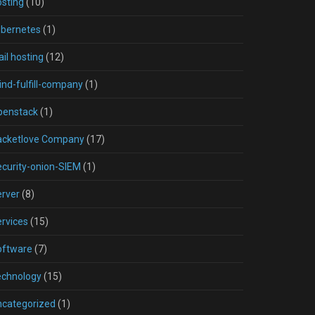
sting
(10)
ubernetes
(1)
il hosting
(12)
nd-fulfill-company
(1)
penstack
(1)
acketlove Company
(17)
curity-onion-SIEM
(1)
rver
(8)
rvices
(15)
oftware
(7)
echnology
(15)
ncategorized
(1)