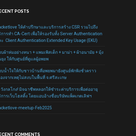
ECENT POSTS
cketlove ให้คำปรึกษาและบริการสร้าง CSR รวมไปถึง
ิการทำ CA-Cert เพื่อให้รองรับทั้ง Server Authentication
ะ Client Authentication Extended Key Usage (EKU)
บผ้าห่มอย่างหนา + แพมเพิสเด็ก + มาม่า + ผ้าอนามัย + มุ้ง
นยุง ให้กับศูนย์ที่ดูแลผู้อพยพ
บน้ำใจให้กับชาวบ้านที่อพยพมายังศูนย์พักพิงชั่วคราว
ื่องจากเหตุไม่สงบในพื้นที่ จ.ศรีสะเกษ
วังกลโกง! มิจฉาชีพหลอกให้ชำระค่าบริการเพื่อต่ออายุ
ิการเว็บโฮสติ้ง โดยแอบอ้างชื่อบริษัทแพ็คเกตเลิฟฯ
acketlove-meetup-Feb2025
ECENT COMMENTS