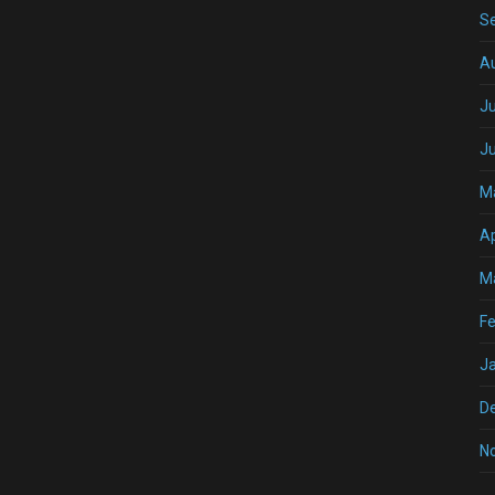
S
A
Ju
J
M
Ap
M
Fe
J
D
N