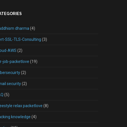
ATEGORIES
uddhism dharma
(4)
rt-SSL-TLS-Consulting
(3)
loud-AWS
(2)
r-job-packetlove
(19)
bersecuirty
(2)
ail security
(2)
AQ
(5)
eestyle relax packetlove
(8)
acking knowledge
(4)