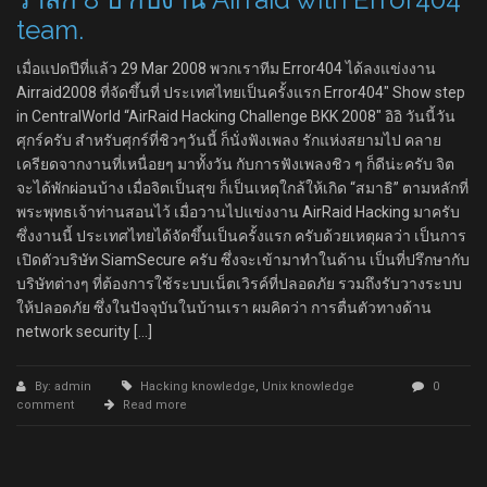
team.
เมื่อแปดปีที่แล้ว 29 Mar 2008 พวกเราทีม Error404 ได้ลงแข่งงาน
Airraid2008 ที่จัดขึ้นที่ ประเทศไทยเป็นครั้งแรก Error404″ Show step
in CentralWorld “AirRaid Hacking Challenge BKK 2008″ อิอิ วันนี้วัน
ศุกร์ครับ สำหรับศุกร์ที่ชิวๆวันนี้ ก็นั่งฟังเพลง รักแห่งสยามไป คลาย
เครียดจากงานที่เหนื่อยๆ มาทั้งวัน กับการฟังเพลงชิว ๆ ก็ดีน่ะครับ จิต
จะได้พักผ่อนบ้าง เมื่อจิตเป็นสุข ก็เป็นเหตุใกล้ให้เกิด “สมาธิ” ตามหลักที่
พระพุทธเจ้าท่านสอนไว้ เมื่อวานไปแข่งงาน AirRaid Hacking มาครับ
ซึ่งงานนี้ ประเทศไทยได้จัดขึ้นเป็นครั้งแรก ครับด้วยเหตุผลว่า เป็นการ
เปิดตัวบริษัท SiamSecure ครับ ซึ่งจะเข้ามาทำในด้าน เป็นที่ปรึกษากับ
บริษัทต่างๆ ที่ต้องการใช้ระบบเน็ตเวิรค์ที่ปลอดภัย รวมถึงรับวางระบบ
ให้ปลอดภัย ซึ่งในปัจจุบันในบ้านเรา ผมคิดว่า การตื่นตัวทางด้าน
network security […]
By: admin
Hacking knowledge
,
Unix knowledge
0
comment
Read more