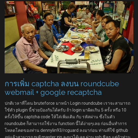
การเพิ่ม captcha ลงบน roundcube
webmail + google recaptcha
ปกติเวลาที่โดน bruteforce มาหน้า Login roundcube เราจะสามารถ
ใช้ตัว plugin นี้ช่วยป้องกันได้ครับ ถ้า login มาผิดเกิน 5 ครั้ง หรือ 10
ครั้งให้ขึ้น captcha code ให้ใส่เพิ่มเติม กับ รหัสผ่าน ซึ่งในตัว
roundcube ก็สามารถใช้งาน function นี้ได้ง่ายๆเลย ก่อนอื่นทำการ
โหลดโคดของท่าน dennylin93/rcguard ลงมาก่อน ท่านที่ใช้ github
อยู่แล้วสามารถ pull master.zip ลงมาได้เลย ผ่าน ssh ชิลๆ แต่ถ้าท่าน